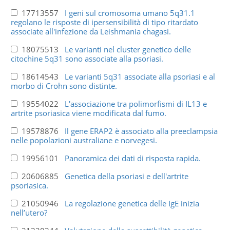
17713557
I geni sul cromosoma umano 5q31.1
regolano le risposte di ipersensibilità di tipo ritardato
associate all'infezione da Leishmania chagasi.
18075513
Le varianti nel cluster genetico delle
citochine 5q31 sono associate alla psoriasi.
18614543
Le varianti 5q31 associate alla psoriasi e al
morbo di Crohn sono distinte.
19554022
L'associazione tra polimorfismi di IL13 e
artrite psoriasica viene modificata dal fumo.
19578876
Il gene ERAP2 è associato alla preeclampsia
nelle popolazioni australiane e norvegesi.
19956101
Panoramica dei dati di risposta rapida.
20606885
Genetica della psoriasi e dell'artrite
psoriasica.
21050946
La regolazione genetica delle IgE inizia
nell’utero?