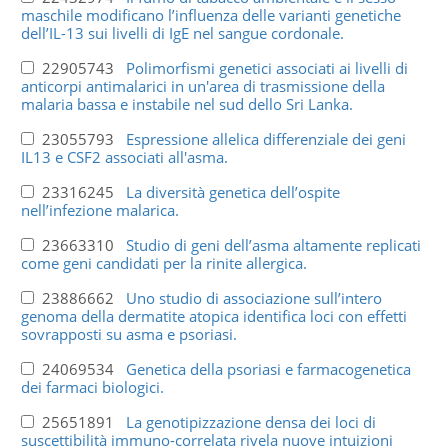
maschile modificano l’influenza delle varianti genetiche
dell’IL-13 sui livelli di IgE nel sangue cordonale.
22905743
Polimorfismi genetici associati ai livelli di
anticorpi antimalarici in un'area di trasmissione della
malaria bassa e instabile nel sud dello Sri Lanka.
23055793
Espressione allelica differenziale dei geni
IL13 e CSF2 associati all'asma.
23316245
La diversità genetica dell’ospite
nell’infezione malarica.
23663310
Studio di geni dell’asma altamente replicati
come geni candidati per la rinite allergica.
23886662
Uno studio di associazione sull’intero
genoma della dermatite atopica identifica loci con effetti
sovrapposti su asma e psoriasi.
24069534
Genetica della psoriasi e farmacogenetica
dei farmaci biologici.
25651891
La genotipizzazione densa dei loci di
suscettibilità immuno-correlata rivela nuove intuizioni