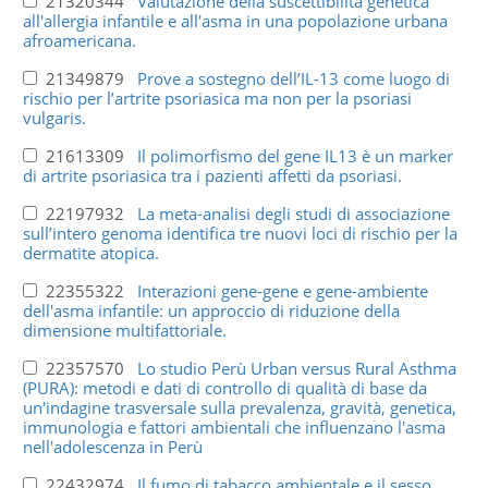
21320344
Valutazione della suscettibilità genetica
all'allergia infantile e all'asma in una popolazione urbana
afroamericana.
21349879
Prove a sostegno dell’IL-13 come luogo di
rischio per l’artrite psoriasica ma non per la psoriasi
vulgaris.
21613309
Il polimorfismo del gene IL13 è un marker
di artrite psoriasica tra i pazienti affetti da psoriasi.
22197932
La meta-analisi degli studi di associazione
sull’intero genoma identifica tre nuovi loci di rischio per la
dermatite atopica.
22355322
Interazioni gene-gene e gene-ambiente
dell'asma infantile: un approccio di riduzione della
dimensione multifattoriale.
22357570
Lo studio Perù Urban versus Rural Asthma
(PURA): metodi e dati di controllo di qualità di base da
un'indagine trasversale sulla prevalenza, gravità, genetica,
immunologia e fattori ambientali che influenzano l'asma
nell'adolescenza in Perù
22432974
Il fumo di tabacco ambientale e il sesso