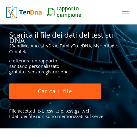
rapporto
Inter
campione
Scarica il file dei dati del test sul
DNA
23andMe, AncestryDNA, FamilyTreeDNA, MyHeritage,
Genotek
e ottenere un rapporto
sanitario personalizzato
gratuito, senza registrazione.
Carica il file
File accettati .txt, .csv, .zip, .csv.gz, .vcf
I dati dei file non sono memorizzati sul server