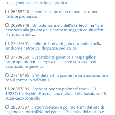
sulla genetica dell’artrite psoriasica.
26255310
Identificazione di un nuovo locus per
l’artrite psoriasica.
26986948
Un polimorfismo dell'interleuchina 13 è
associato alla gravità dei sintomi in soggetti adulti affetti
da asma cronica.
27247801
Polimorfismi a singolo nucleotide nella
sindrome nefrosica idiopatica pediatrica.
27708669
Suscettibilità genetica all’aspergillosi
broncopolmonare allergica nell’asma: uno studio di
associazione genetica.
27810495
SNP del rischio psoriasi e loro associazione
con il controllo dell’HIV-1.
28057889
Associazione tra polimorfismo IL-13
1923C/T e rischio di asma: una meta-analisi basata su 26
studi caso-controllo.
28537887
Fattori dietetici e polimorfismi del sito di
legame dei microRNA nel gene IL13: analisi del rischio e