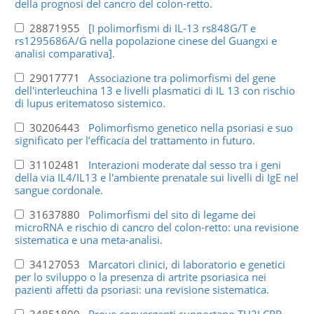
della prognosi del cancro del colon-retto.
28871955
[I polimorfismi di IL-13 rs848G/T e
rs1295686A/G nella popolazione cinese del Guangxi e
analisi comparativa].
29017771
Associazione tra polimorfismi del gene
dell'interleuchina 13 e livelli plasmatici di IL 13 con rischio
di lupus eritematoso sistemico.
30206443
Polimorfismo genetico nella psoriasi e suo
significato per l’efficacia del trattamento in futuro.
31102481
Interazioni moderate dal sesso tra i geni
della via IL4/IL13 e l'ambiente prenatale sui livelli di IgE nel
sangue cordonale.
31637880
Polimorfismi del sito di legame dei
microRNA e rischio di cancro del colon-retto: una revisione
sistematica e una meta-analisi.
34127053
Marcatori clinici, di laboratorio e genetici
per lo sviluppo o la presenza di artrite psoriasica nei
pazienti affetti da psoriasi: una revisione sistematica.