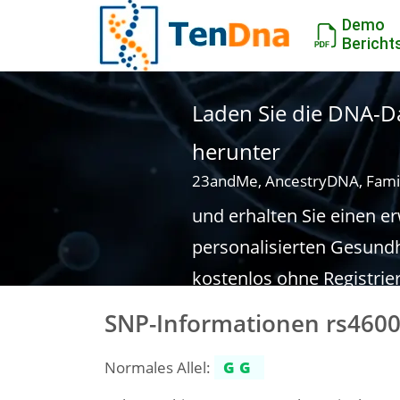
Demo
Bericht
Laden Sie die DNA-Da
herunter
23andMe, AncestryDNA, Fami
und erhalten Sie einen e
personalisierten Gesundh
kostenlos ohne Registrie
SNP-Informationen rs460
Normales Allel:
GG