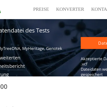
PREISE
KONVERTER
KONTA
s
tendatei des Tests
Dat
lyTreeDNA, MyHeritage, Genotek
rweiterten
Akzeptierte Dat
.vcf
eitsbericht
Dateidaten we
rung
gespeichert
000