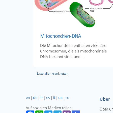
Mitochondrien-DNA
Die Mitochondrien enthalten zirkuläre
Chromosomen, die als mitochondriale
DNA bekannt sind, und...
Liste aller Krankheiten
en
|
de
|
fr
|
es
|
it
|
ua
|
ru
Über
Auf sozialen Medien teilen:
Über u