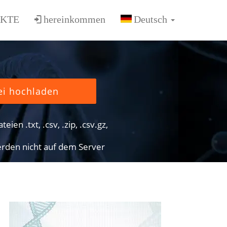
KTE
hereinkommen
ei hochladen
eien .txt, .csv, .zip, .csv.gz,
rden nicht auf dem Server