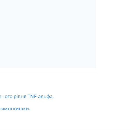
ного рівня TNF-альфа.
прямої кишки.