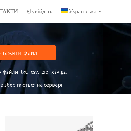
ТАКТИ
увійдіть
нтажити файл
йли .txt, .csv, .zip, .csv.gz,
е зберігаються на сервері