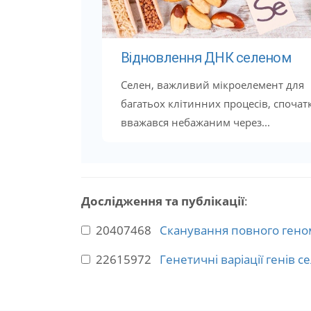
Відновлення ДНК селеном
Селен, важливий мікроелемент для
багатьох клітинних процесів, спочат
вважався небажаним через...
Дослідження та публікації
:
20407468
Сканування повного гено
22615972
Генетичні варіації генів с