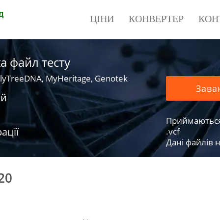
д
ЦІНИ
КОНВЕРТЕР
КОН
a файл тесту
lyTreeDNA, MyHeritage, Genotek
Зава
ий
Приймаються фа
ації
.vcf
Дані файлів н
20