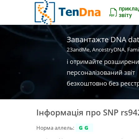
прикла
звіту
Завантажте DNA dat
23andMe, AncestryDNA, Fami
і отримайте розширен
персоналізований звіт
безкоштовно без реєстр
Інформація про SNP rs94
Норма аллель:
GG