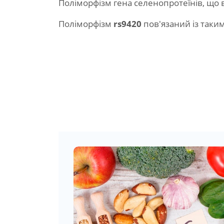
Поліморфізм гена селенопротеїнів, що 
Поліморфізм
rs9420
пов'язаний із таки