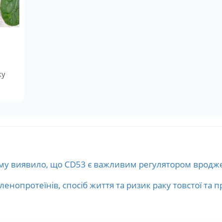
ку
му виявило, що CD53 є важливим регулятором вродже
еленопротеїнів, спосіб життя та ризик раку товстої та 