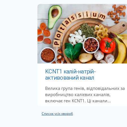
KCNT1 калій-натрій-
активований канал
Велика група генів, відповідальних за
виробництво калієвих каналів,
включає ген KCNT1. Ці канали...
Список усіх хвороб