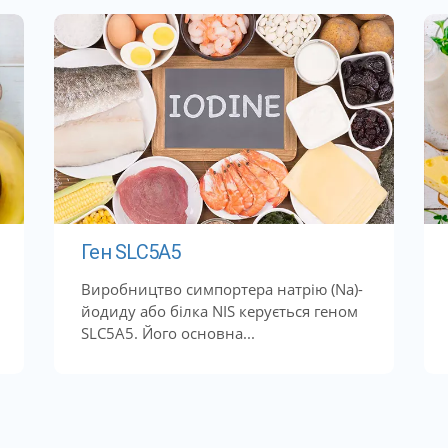
Ген SLC5A5
Виробництво симпортера натрію (Na)-
йодиду або білка NIS керується геном
SLC5A5. Його основна...