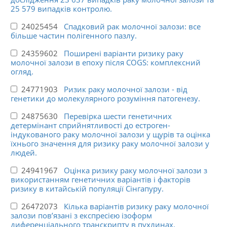
25 579 випадків контролю.
24025454
Спадковий рак молочної залози: все
більше частин полігенного пазлу.
24359602
Поширені варіанти ризику раку
молочної залози в епоху після COGS: комплексний
огляд.
24771903
Ризик раку молочної залози - від
генетики до молекулярного розуміння патогенезу.
24875630
Перевірка шести генетичних
детермінант сприйнятливості до естроген-
індукованого раку молочної залози у щурів та оцінка
їхнього значення для ризику раку молочної залози у
людей.
24941967
Оцінка ризику раку молочної залози з
використанням генетичних варіантів і факторів
ризику в китайській популяції Сінгапуру.
26472073
Кілька варіантів ризику раку молочної
залози пов’язані з експресією ізоформ
диференціального транскрипту в пухлинах.