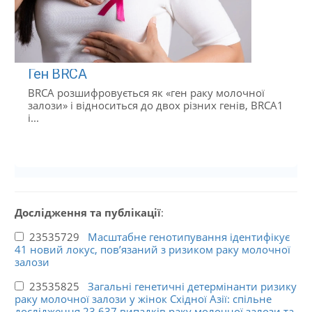
Ген BRCA
BRCA розшифровується як «ген раку молочної
залози» і відноситься до двох різних генів, BRCA1
і...
Дослідження та публікації
:
23535729
Масштабне генотипування ідентифікує
41 новий локус, пов’язаний з ризиком раку молочної
залози
23535825
Загальні генетичні детермінанти ризику
раку молочної залози у жінок Східної Азії: спільне
дослідження 23 637 випадків раку молочної залози та