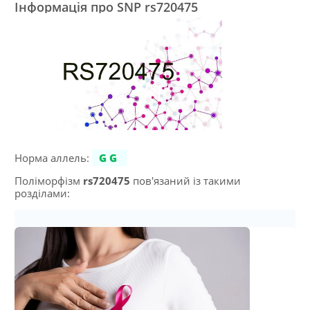
Інформація про SNP rs720475
Норма аллель:
GG
Поліморфізм
rs720475
пов'язаний із такими
розділами: