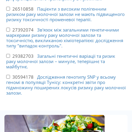
26510858
Пацієнти з високим полігенним
ризиком раку молочної залози не мають підвищеного
ризику токсичності променевої терапії.
27392074
Зв'язок між загальними генетичними
маркерами ризику раку молочної залози та
токсичністю, викликаною хіміотерапією: дослідження
типу "випадок-контроль".
29382703
Загальні генетичні варіації та ризик
раку молочної залози – минуле, теперішнє та
майбутнє.
30594178
Дослідження генотипу SNP у всьому
геномі в популяції Тунісу: конкретні звіти про
підмножину поширених локусів ризику раку молочної
залози.