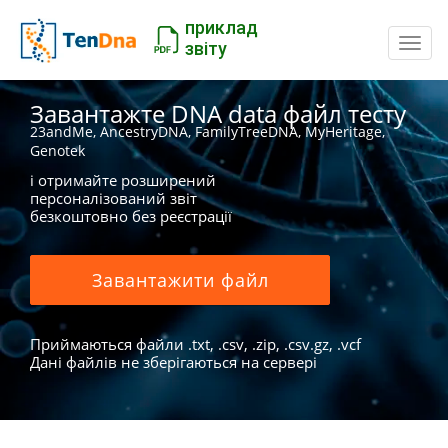
приклад
Пере
звіту
Завантажте DNA data файл тесту
23andMe, AncestryDNA, FamilyTreeDNA, MyHeritage,
Genotek
і отримайте розширений
персоналізований звіт
безкоштовно без реєстрації
Завантажити файл
Приймаються файли .txt, .csv, .zip, .csv.gz, .vcf
Дані файлів не зберігаються на сервері