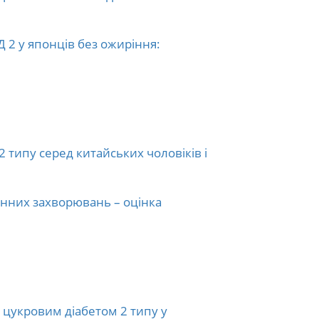
 2 у японців без ожиріння:
 типу серед китайських чоловіків і
инних захворювань – оцінка
з цукровим діабетом 2 типу у