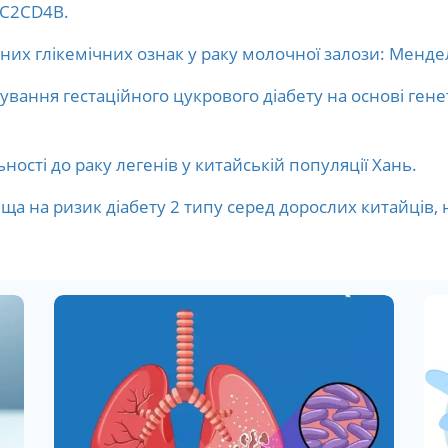
і C2CD4B.
их глікемічних ознак у раку молочної залози: Менде
ання гестаційного цукрового діабету на основі генет
ності до раку легенів у китайській популяції Хань.
ища на ризик діабету 2 типу серед дорослих китайців,