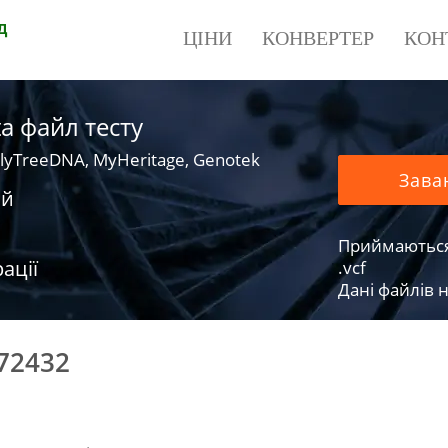
д
ЦІНИ
КОНВЕРТЕР
КОН
a файл тесту
lyTreeDNA, MyHeritage, Genotek
Зава
ий
Приймаються фа
ації
.vcf
Дані файлів н
72432