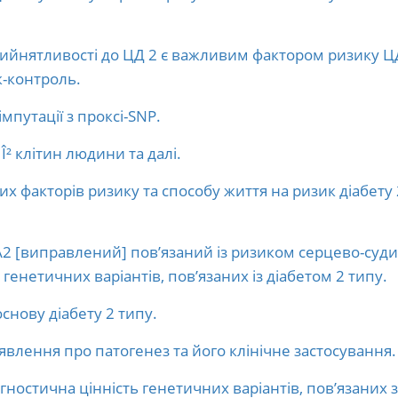
ийнятливості до ЦД 2 є важливим фактором ризику ЦД
-контроль.
мпутації з проксі-SNP.
Î² клітин людини та далі.
 факторів ризику та способу життя на ризик діабету 2
2 [виправлений] пов’язаний із ризиком серцево-суд
генетичних варіантів, пов’язаних із діабетом 2 типу.
снову діабету 2 типу.
уявлення про патогенез та його клінічне застосування.
ностична цінність генетичних варіантів, пов’язаних 