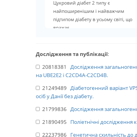
Цукровий діабет 2 типу є
найпоширенішим і найважчим
підтипом діабету в усьому світі, що
вражає...
Дослідження та публікації
:
20818381
Дослідження загальногеном
на UBE2E2 і C2CD4A-C2CD4B.
21249489
Діабетогенний варіант VP
осіб у Данії без діабету.
21799836
Дослідження загальногеном
21890495
Поліетнічні дослідження 
22237986
Генетична схильність до д