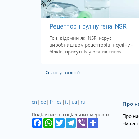
Рецептор інсуліну гена INSR
Ген, відомий як INSR, керує
виробництвом рецепторів інсуліну -
білків, присутніх у різних типах...
Список усіх хвороб
en
|
de
|
fr
|
es
|
it
|
ua
|
ru
Про н
Поділитися в соціальних мережах:
Про на
Наша к