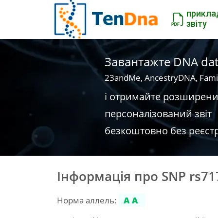
прикла
звіту
Завантажте DNA dat
23andMe, AncestryDNA, Fami
і отримайте розширен
персоналізований звіт
безкоштовно без реєстр
Інформація про SNP rs71
Норма аллель:
AA