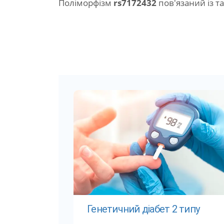
Поліморфізм
rs7172432
пов'язаний із т
Генетичний діабет 2 типу