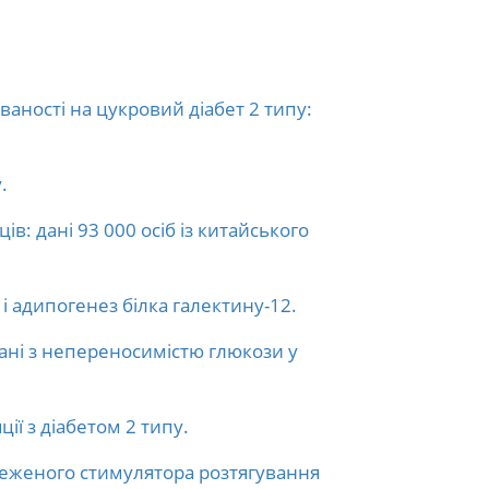
аності на цукровий діабет 2 типу:
.
в: дані 93 000 осіб із китайського
 і адипогенез білка галектину-12.
язані з непереносимістю глюкози у
ії з діабетом 2 типу.
реженого стимулятора розтягування