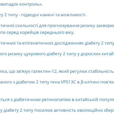
«випадок-контроль».
у 2 типу - підводні камені та можливості.
тичної схильності для прогнозування ризику захворюв
ти серед корейців середнього віку.
етичних та епігенетичних дослідженнях діабету 2 типу
ого ризику цукрового діабету 2 типу у дорослих китайці
лка, що зв’язує галектин-12, який регулює стабільність
ваного з діабетом 2 типу гена VPS13C в β-клітині пов'
ься з діабетичною ретинопатією в китайській популяц
 діабету 2 типу посилює активність еволюційно збе