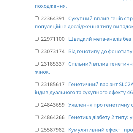
походження.
22364391
Сукупний вплив генів спр
популяційне дослідження типу випадок
22971100
Швидкий мета-аналіз без і
23073174
Від генотипу до фенотипу 
23185337
Спільний вплив генетичних
жінок.
23185617
Генетичний варіант SLC2A
індивідуального та сукупного ефекту 46 
24843659
Уявлення про генетичну о
24864266
Генетика діабету 2 типу: 
25587982
Кумулятивний ефект і прог