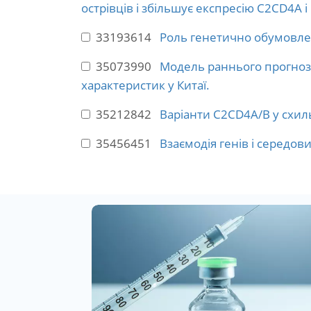
острівців і збільшує експресію C2CD4A 
33193614
Роль генетично обумовлен
35073990
Модель раннього прогнозув
характеристик у Китаї.
35212842
Варіанти C2CD4A/B у схиль
35456451
Взаємодія генів і середов