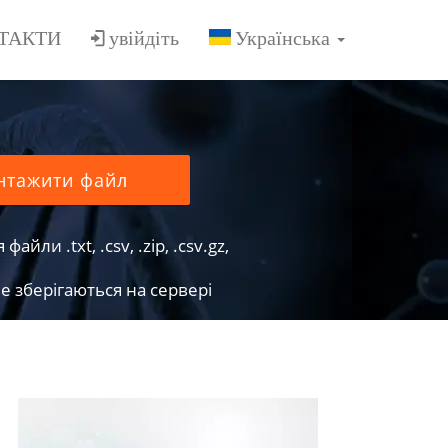
ТАКТИ
увійдіть
нтажити файл
йли .txt, .csv, .zip, .csv.gz,
е зберігаються на сервері