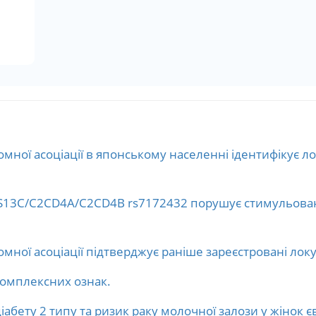
ної асоціації в японському населенні ідентифікує ло
S13C/C2CD4A/C2CD4B rs7172432 порушує стимульовану
ної асоціації підтверджує раніше зареєстровані локус
комплексних ознак.
іабету 2 типу та ризик раку молочної залози у жінок