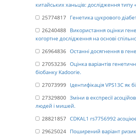
китайських ханьців: дослідження типу 
25774817
Генетика цукрового діабет
26240488
Використання оцінки гене
когортне дослідження на основі спільно
26964836
Останні досягнення в ген
27053236
Оцінка варіантів генетичн
біобанку Kadoorie.
27073999
Ідентифікація VPS13C як бі
27329800
Зміни в експресії асоційо
людей і мишей.
28821857
CDKAL1 rs7756992 асоціюєт
29625024
Поширений варіант ризику