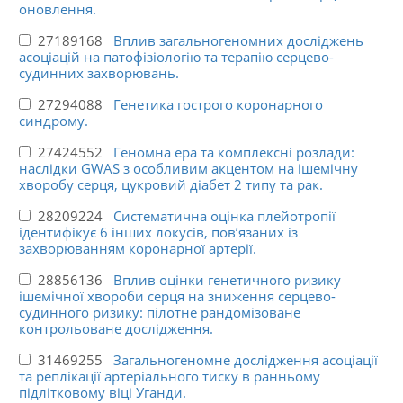
оновлення.
27189168
Вплив загальногеномних досліджень
асоціацій на патофізіологію та терапію серцево-
судинних захворювань.
27294088
Генетика гострого коронарного
синдрому.
27424552
Геномна ера та комплексні розлади:
наслідки GWAS з особливим акцентом на ішемічну
хворобу серця, цукровий діабет 2 типу та рак.
28209224
Систематична оцінка плейотропії
ідентифікує 6 інших локусів, пов’язаних із
захворюванням коронарної артерії.
28856136
Вплив оцінки генетичного ризику
ішемічної хвороби серця на зниження серцево-
судинного ризику: пілотне рандомізоване
контрольоване дослідження.
31469255
Загальногеномне дослідження асоціації
та реплікації артеріального тиску в ранньому
підлітковому віці Уганди.