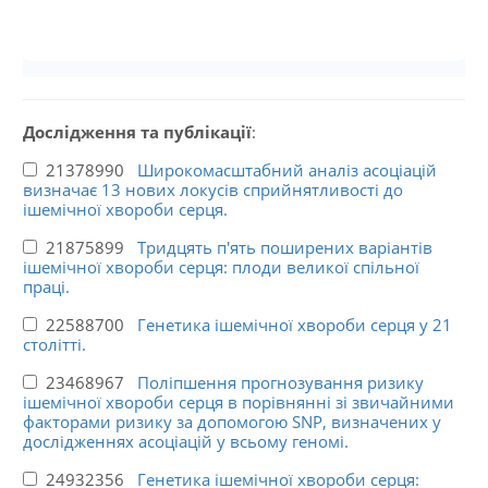
Дослідження та публікації
:
21378990
Широкомасштабний аналіз асоціацій
визначає 13 нових локусів сприйнятливості до
ішемічної хвороби серця.
21875899
Тридцять п'ять поширених варіантів
ішемічної хвороби серця: плоди великої спільної
праці.
22588700
Генетика ішемічної хвороби серця у 21
столітті.
23468967
Поліпшення прогнозування ризику
ішемічної хвороби серця в порівнянні зі звичайними
факторами ризику за допомогою SNP, визначених у
дослідженнях асоціацій у всьому геномі.
24932356
Генетика ішемічної хвороби серця: