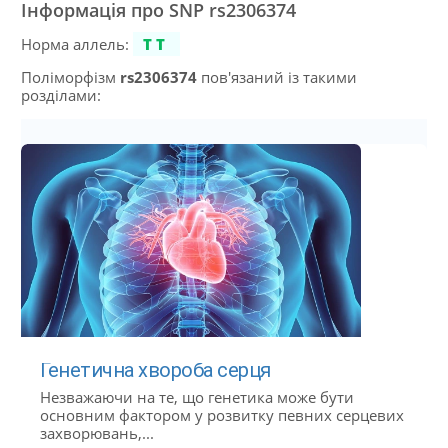
Інформація про SNP rs2306374
Норма аллель:
TT
Поліморфізм
rs2306374
пов'язаний із такими
розділами:
Генетична хвороба серця
Незважаючи на те, що генетика може бути
основним фактором у розвитку певних серцевих
захворювань,...