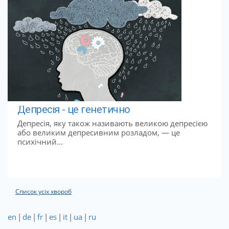
Депресія - це генетично
Депресія, яку також називають великою депресією
або великим депресивним розладом, — це
психічний...
Список усіх хвороб
en
|
de
|
fr
|
es
|
it
|
ua
|
ru