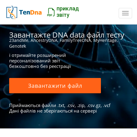
приклад
Пере
звіту
Завантажте DNA data файл тесту
23andMe, AncestryDNA, FamilyTreeDNA, MyHeritage,
Genotek
і отримайте розширений
персоналізований звіт
безкоштовно без реєстрації
Завантажити файл
Приймаються файли .txt, .csv, .zip, .csv.gz, .vcf
Дані файлів не зберігаються на сервері