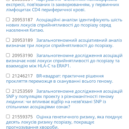
експресії, пов’язаних із захворюванням, у первинних
лімфоцитах CD4 периферичної крові.
20953187
Асоціаційні аналізи ідентифікують шість
нових локусів сприйнятливості до псоріазу серед
населення Китаю.
20953189
Загальногеномний асоціативний аналіз
визначає три локуси сприйнятливості до псоріазу.
20953190
Загальногеномне дослідження асоціацій
визначає нові локуси сприйнятливості до псоріазу та
взаємодію між HLA-C та ERAP1.
21246217
BR-квадрат: практичне рішення
прокляття переможця в скануванні всього геному.
21253569
Загальногеномне дослідження асоціацій
SNP у популяціях проекту з різноманітності геному
людини: чи впливає відбір на незв’язані SNP із
спільними асоціаціями ознак?
21559375
Оцінка генетичного ризику, яка поєднує
десять локусів ризику псоріазу, покращує
прогнозування хвороби.