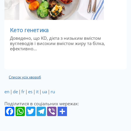
Кето генетика
Доведено, що KD, дієта з низьким вмістом
вуглеводів і високим вмістом жиру та білка,
ефективно...
Список усіх хвороб
en
|
de
|
fr
|
es
|
it
|
ua
|
ru
Поділитися в соціальних мережах: