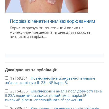
Псоріаз є генетичним захворюванням
Корисно зрозуміти генетичний вплив на
молекулярні механізми та шляхи, які можуть
викликати псоріаз,...
Дослідження та публікації
:
19169254
Повногеномне сканування виявляє
зв’язок псоріазу з IL-23 і NF-kappaB.
20154336
Комплексний аналіз послідовності гена
IL23A людини визначає новий вміст варіацій і
високий рівень еволюційного збереження.
20833654
Картування численних поліморфізмів