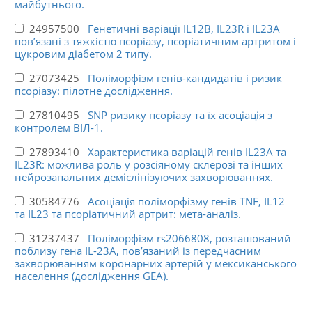
майбутнього.
24957500
Генетичні варіації IL12B, IL23R і IL23A
пов’язані з тяжкістю псоріазу, псоріатичним артритом і
цукровим діабетом 2 типу.
27073425
Поліморфізм генів-кандидатів і ризик
псоріазу: пілотне дослідження.
27810495
SNP ризику псоріазу та їх асоціація з
контролем ВІЛ-1.
27893410
Характеристика варіацій генів IL23A та
IL23R: можлива роль у розсіяному склерозі та інших
нейрозапальних демієлінізуючих захворюваннях.
30584776
Асоціація поліморфізму генів TNF, IL12
та IL23 та псоріатичний артрит: мета-аналіз.
31237437
Поліморфізм rs2066808, розташований
поблизу гена IL-23A, пов’язаний із передчасним
захворюванням коронарних артерій у мексиканського
населення (дослідження GEA).