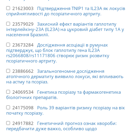
21623003
Підтвердження TNIP1 та IL23A як локусів
сприйнятливості до псоріатичного артриту.
23579029
Захисний ефект варіантів гаплотипу
інтерлейкіну-23A (IL23A) на цукровий діабет типу 1A у
населення Бразилії.
23673284
Дослідження асоціації в румунах
підтверджує, що блок гаплотипу гена IL23A
rs2066808/rs11171806 створює ризик розвитку
псоріатичного артриту.
23886662
Загальногеномне дослідження
атопічного дерматиту виявило локуси, які впливають
на астму та псоріаз.
24069534
Генетика псоріазу та фармакогенетика
біологічних препаратів.
24175098
Роль 39 варіантів ризику псоріазу на вік
початку псоріазу.
24917882
Генетичний прогноз ознак хвороби:
передбачити дуже важко, особливо щодо