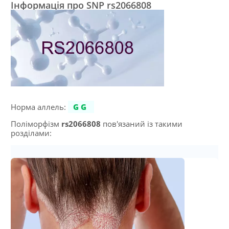
Інформація про SNP rs2066808
Норма аллель:
GG
Поліморфізм
rs2066808
пов'язаний із такими
розділами: