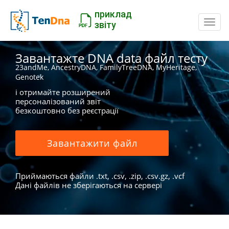
приклад
Пере
звіту
Завантажте DNA data файл тесту
23andMe, AncestryDNA, FamilyTreeDNA, MyHeritage,
Genotek
і отримайте розширений
персоналізований звіт
безкоштовно без реєстрації
Завантажити файл
Приймаються файли .txt, .csv, .zip, .csv.gz, .vcf
Дані файлів не зберігаються на сервері