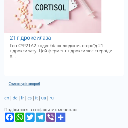
21 гідроксилаза
Ген CYP21A2 кодує білок людини, стероїд 21-
гідроксилазу. Цей фермент гідроксилює стероїди
в...
Список усіх хвороб
en
|
de
|
fr
|
es
|
it
|
ua
|
ru
Поділитися в соціальних мережах: