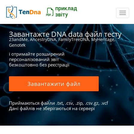
приклад
Пере
звіту
Завантажте DNA data файл тесту
23andMe, AncestryDNA, FamilyTreeDNA, MyHeritage,
Genotek
і отримайте розширений
персоналізований звіт
безкоштовно без реєстрації
Завантажити файл
Приймаються файли .txt, .csv, .zip, .csv.gz, .vcf
Дані файлів не зберігаються на сервері