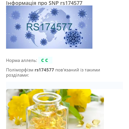
Інформація про SNP rs174577
Норма аллель:
CC
Поліморфізм
rs174577
пов'язаний із такими
розділами: