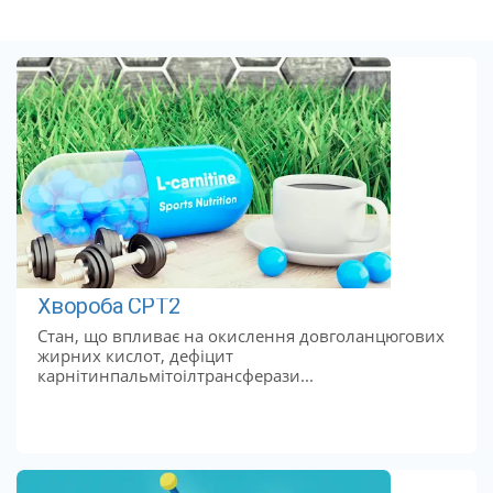
Хвороба CPT2
Стан, що впливає на окислення довголанцюгових
жирних кислот, дефіцит
карнітинпальмітоілтрансферази...