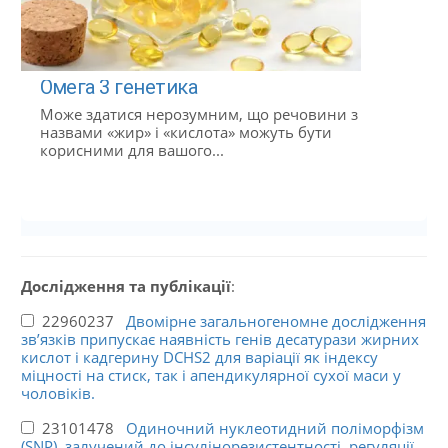
Омега 3 генетика
Може здатися нерозумним, що речовини з
назвами «жир» і «кислота» можуть бути
корисними для вашого...
Дослідження та публікації
:
22960237
Двомірне загальногеномне дослідження
зв’язків припускає наявність генів десатурази жирних
кислот і кадгерину DCHS2 для варіації як індексу
міцності на стиск, так і апендикулярної сухої маси у
чоловіків.
23101478
Одиночний нуклеотидний поліморфізм
(SNP), залучений до інсулінорезистентності, регуляції