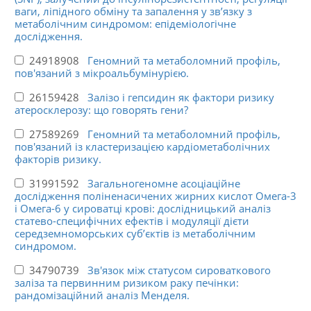
ваги, ліпідного обміну та запалення у зв’язку з
метаболічним синдромом: епідеміологічне
дослідження.
24918908
Геномний та метаболомний профіль,
пов'язаний з мікроальбумінурією.
26159428
Залізо і гепсидин як фактори ризику
атеросклерозу: що говорять гени?
27589269
Геномний та метаболомний профіль,
пов'язаний із кластеризацією кардіометаболічних
факторів ризику.
31991592
Загальногеномне асоціаційне
дослідження поліненасичених жирних кислот Омега-3
і Омега-6 у сироватці крові: дослідницький аналіз
статево-специфічних ефектів і модуляції дієти
середземноморських суб’єктів із метаболічним
синдромом.
34790739
Зв'язок між статусом сироваткового
заліза та первинним ризиком раку печінки:
рандомізаційний аналіз Менделя.