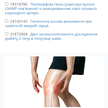
18318786
Поліморфізм гена-супресора пухлин
LSAMP пов'язаний із захворюванням лівої головної
коронарної артерії.
24143143
Генетична основа виживання при
ішемічній хворобі серця.
31872004
Дані загальногеномного дослідження
діабету 2 типу в популяції майя.