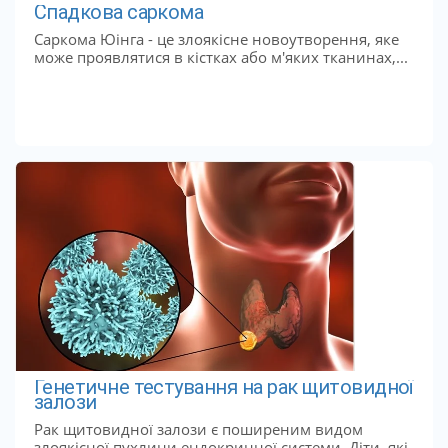
Спадкова саркома
Саркома Юінга - це злоякісне новоутворення, яке
може проявлятися в кістках або м'яких тканинах,...
Генетичне тестування на рак щитовидної
залози
Рак щитовидної залози є поширеним видом
злоякісної пухлини ендокринної системи. Діти, які