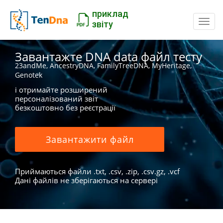
приклад
Пере
звіту
Завантажте DNA data файл тесту
23andMe, AncestryDNA, FamilyTreeDNA, MyHeritage,
Genotek
і отримайте розширений
персоналізований звіт
безкоштовно без реєстрації
Завантажити файл
Приймаються файли .txt, .csv, .zip, .csv.gz, .vcf
Дані файлів не зберігаються на сервері