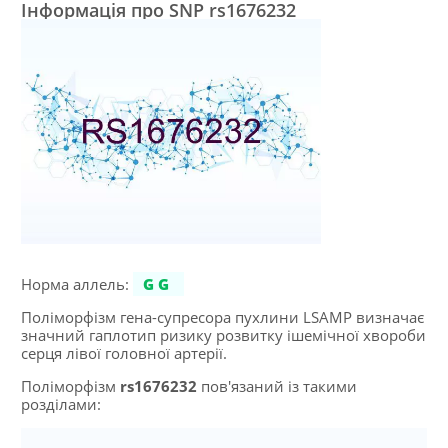
Інформація про SNP rs1676232
Норма аллель:
GG
Поліморфізм гена-супресора пухлини LSAMP визначає
значний гаплотип ризику розвитку ішемічної хвороби
серця лівої головної артерії.
Поліморфізм
rs1676232
пов'язаний із такими
розділами: