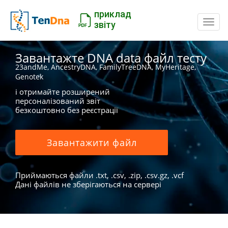
приклад
Пере
звіту
Завантажте DNA data файл тесту
23andMe, AncestryDNA, FamilyTreeDNA, MyHeritage,
Genotek
і отримайте розширений
персоналізований звіт
безкоштовно без реєстрації
Завантажити файл
Приймаються файли .txt, .csv, .zip, .csv.gz, .vcf
Дані файлів не зберігаються на сервері