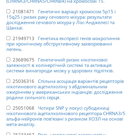
(CHRNA3/CHRNA5/CHRNB4) на хромосомі 15.
21081471
Генетичні варіації хромосом 5p15 і
15q25 і ризик раку сечового міхура: результати
дослідження сечового міхура у Лос-Анджелесі та
Шанхаї.
21949713
Генетика експресії генів мокротиння
при хронічному обструктивному захворюванні
легень.
23689675
Генетичний ризик нікотинової
залежності в холінергічній системі та активація
системи винагороди мозку у здорових підлітків.
25036316
Спільна асоціація варіантів рецепторів
нікотинового ацетилхоліну з абдомінальним
ожирінням у американських індіанців: дослідження
родини сильного серця.
25051068
Чотири SNP у локусі субодиниці
нікотинового ацетилхолінового рецептора CHRNA3/5
альфа-нейронів пов’язані з ризиком ХОЗЛ на основі
мета-аналізу.
25233467
Роль нікотинової залежності у