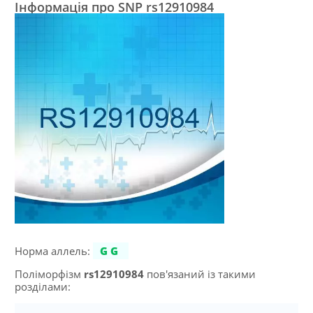
Інформація про SNP rs12910984
Норма аллель:
GG
Поліморфізм
rs12910984
пов'язаний із такими
розділами: