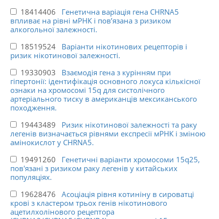
18414406
Генетична варіація гена CHRNA5
впливає на рівні мРНК і пов’язана з ризиком
алкогольної залежності.
18519524
Варіанти нікотинових рецепторів і
ризик нікотинової залежності.
19330903
Взаємодія гена з курінням при
гіпертонії: ідентифікація основного локуса кількісної
ознаки на хромосомі 15q для систолічного
артеріального тиску в американців мексиканського
походження.
19443489
Ризик нікотинової залежності та раку
легенів визначається рівнями експресії мРНК і зміною
амінокислот у CHRNA5.
19491260
Генетичні варіанти хромосоми 15q25,
пов'язані з ризиком раку легенів у китайських
популяціях.
19628476
Асоціація рівня котиніну в сироватці
крові з кластером трьох генів нікотинового
ацетилхолінового рецептора