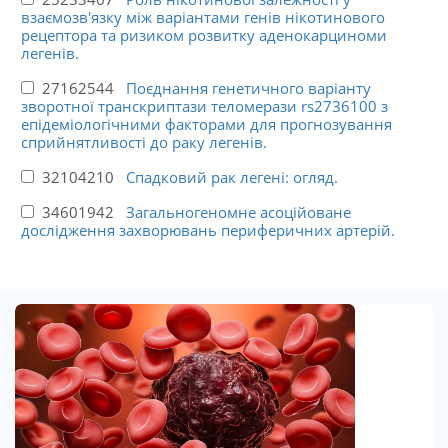
взаємозв'язку між варіантами генів нікотинового
рецептора та ризиком розвитку аденокарциноми
легенів.
27162544
Поєднання генетичного варіанту
зворотної транскриптази теломерази rs2736100 з
епідеміологічними факторами для прогнозування
сприйнятливості до раку легенів.
32104210
Спадковий рак легені: огляд.
34601942
Загальногеномне асоційоване
дослідження захворювань периферичних артерій.