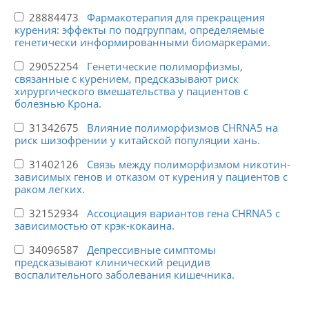
28884473
Фармакотерапия для прекращения
курения: эффекты по подгруппам, определяемые
генетически информированными биомаркерами.
29052254
Генетические полиморфизмы,
связанные с курением, предсказывают риск
хирургического вмешательства у пациентов с
болезнью Крона.
31342675
Влияние полиморфизмов CHRNA5 на
риск шизофрении у китайской популяции хань.
31402126
Связь между полиморфизмом никотин-
зависимых генов и отказом от курения у пациентов с
раком легких.
32152934
Ассоциация вариантов гена CHRNA5 с
зависимостью от крэк-кокаина.
34096587
Депрессивные симптомы
предсказывают клинический рецидив
воспалительного заболевания кишечника.