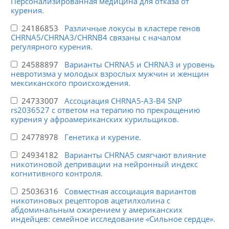
Персонализированная медицина для отказа от
курения.
24186853
Различные локусы в кластере генов
CHRNA5/CHRNA3/CHRNB4 связаны с началом
регулярного курения.
24588897
Варианты CHRNA5 и CHRNA3 и уровень
невротизма у молодых взрослых мужчин и женщин
мексиканского происхождения.
24733007
Ассоциация CHRNA5-A3-B4 SNP
rs2036527 с ответом на терапию по прекращению
курения у афроамериканских курильщиков.
24778978
Генетика и курение.
24934182
Варианты CHRNA5 смягчают влияние
никотиновой депривации на нейронный индекс
когнитивного контроля.
25036316
Совместная ассоциация вариантов
никотиновых рецепторов ацетилхолина с
абдоминальным ожирением у американских
индейцев: семейное исследование «Сильное сердце».