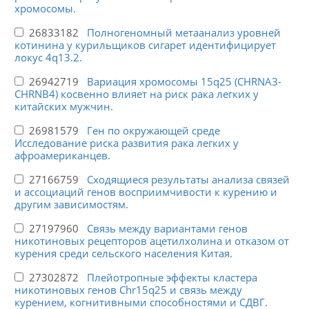
хромосомы.
26833182
Полногеномный метаанализ уровней
котинина у курильщиков сигарет идентифицирует
локус 4q13.2.
26942719
Вариация хромосомы 15q25 (CHRNA3-
CHRNB4) косвенно влияет на риск рака легких у
китайских мужчин.
26981579
Ген по окружающей среде
Исследование риска развития рака легких у
афроамериканцев.
27166759
Сходящиеся результаты анализа связей
и ассоциаций генов восприимчивости к курению и
другим зависимостям.
27197960
Связь между вариантами генов
никотиновых рецепторов ацетилхолина и отказом от
курения среди сельского населения Китая.
27302872
Плейотропные эффекты кластера
никотиновых генов Chr15q25 и связь между
курением, когнитивными способностями и СДВГ.