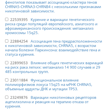
фенотипов показывает ассоциацию кластера генов
CHRNA5-CHRNA3-CHRNB4 с несколькими признаками
никотиновой зависимости.
22539395
Курение и вариации генетического
риска среди популяций европейского, азиатского и
афроамериканского происхождения: метаанализ
хромосомы 15q25.
22884254
Ассоциация гена предрасположенности
к никотиновой зависимости, CHRNA5, с возрастом
начала болезни Паркинсона: взаимодействие гена и
статуса курения.
22899653
Влияние общих генетических вариаций
на риск рака легких: метаанализ 14 900 случаев и 29
485 контрольных групп.
23011884
Функциональное влияние
полиморфизмов локуса 15q25 на мРНК CHRNA5,
объемные аддукты ДНК и мутации TP53.
23249876
Вариации никотиновых рецепторов
ацетилхолина и реакция на терапию отказа от
курения.