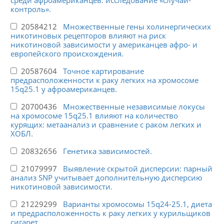
контроль».
20584212
Множественные гены холинергических
никотиновых рецепторов влияют на риск
никотиновой зависимости у американцев афро- и
европейского происхождения.
20587604
Точное картирование
предрасположенности к раку легких на хромосоме
15q25.1 у афроамериканцев.
20700436
Множественные независимые локусы
на хромосоме 15q25.1 влияют на количество
курящих: метаанализ и сравнение с раком легких и
ХОБЛ.
20832656
Генетика зависимостей.
21079997
Выявление скрытой дисперсии: парный
анализ SNP учитывает дополнительную дисперсию
никотиновой зависимости.
21229299
Варианты хромосомы 15q24-25.1, диета
и предрасположенность к раку легких у курильщиков
сигарет.