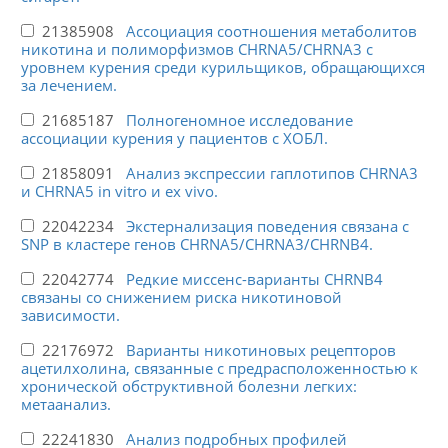
21385908
Ассоциация соотношения метаболитов
никотина и полиморфизмов CHRNA5/CHRNA3 с
уровнем курения среди курильщиков, обращающихся
за лечением.
21685187
Полногеномное исследование
ассоциации курения у пациентов с ХОБЛ.
21858091
Анализ экспрессии гаплотипов CHRNA3
и CHRNA5 in vitro и ex vivo.
22042234
Экстернализация поведения связана с
SNP в кластере генов CHRNA5/CHRNA3/CHRNB4.
22042774
Редкие миссенс-варианты CHRNB4
связаны со снижением риска никотиновой
зависимости.
22176972
Варианты никотиновых рецепторов
ацетилхолина, связанные с предрасположенностью к
хронической обструктивной болезни легких:
метаанализ.
22241830
Анализ подробных профилей