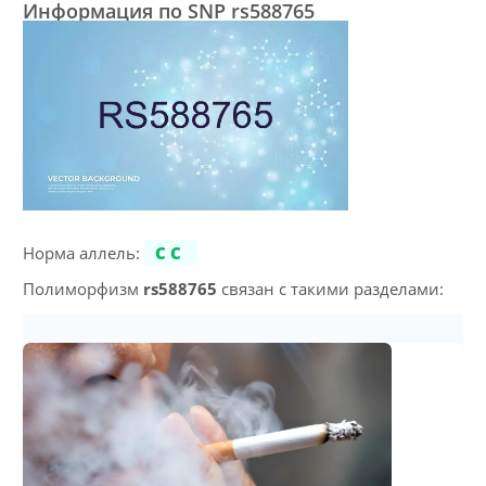
Информация по SNP rs588765
Норма аллель:
CC
Полиморфизм
rs588765
связан с такими разделами: