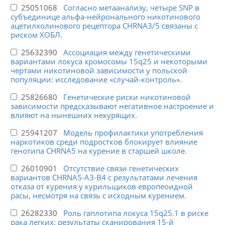
25051068
Согласно метаанализу, четыре SNP в
субъединице альфа-нейронального никотинового
ацетилхолинового рецептора CHRNA3/5 связаны с
риском ХОБЛ.
25632390
Ассоциация между генетическими
вариантами локуса хромосомы 15q25 и некоторыми
чертами никотиновой зависимости у польской
популяции: исследование «случай-контроль».
25826680
Генетические риски никотиновой
зависимости предсказывают негативное настроение и
влияют на нынешних некурящих.
25941207
Модель профилактики употребления
наркотиков среди подростков блокирует влияние
генотипа CHRNA5 на курение в старшей школе.
26010901
Отсутствие связи генетических
вариантов CHRNA5-A3-B4 с результатами лечения
отказа от курения у курильщиков европеоидной
расы, несмотря на связь с исходным курением.
26282330
Роль гаплотипа локуса 15q25.1 в риске
рака легких: результаты сканирования 15-й