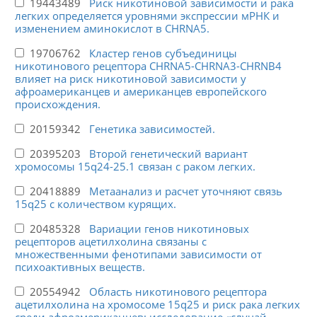
19443489
Риск никотиновой зависимости и рака
легких определяется уровнями экспрессии мРНК и
изменением аминокислот в CHRNA5.
19706762
Кластер генов субъединицы
никотинового рецептора CHRNA5-CHRNA3-CHRNB4
влияет на риск никотиновой зависимости у
афроамериканцев и американцев европейского
происхождения.
20159342
Генетика зависимостей.
20395203
Второй генетический вариант
хромосомы 15q24-25.1 связан с раком легких.
20418889
Метаанализ и расчет уточняют связь
15q25 с количеством курящих.
20485328
Вариации генов никотиновых
рецепторов ацетилхолина связаны с
множественными фенотипами зависимости от
психоактивных веществ.
20554942
Область никотинового рецептора
ацетилхолина на хромосоме 15q25 и риск рака легких
среди афроамериканцев: исследование «случай-