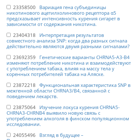
23358500
Вариация гена субъединицы
никотинового ацетилхолинового рецептора α5
предсказывает интенсивность курения сигарет в
зависимости от содержания никотина.
23404318
Интерпретация результатов
совместного анализа SNP: когда два разных сигнала
действительно являются двумя разными сигналами?
23692359
Генетические варианты CHRNA5-A3-B4
изменяют потребление никотина и взаимодействуют
с употреблением табака, влияя на массу тела у
коренных потребителей табака на Аляске.
23872218
Функциональная характеристика SNP в
межгенной области CHRNA3/B4, связанной с
поведением лекарств.
23875064
Изучение локуса курения CHRNA5-
CHRNA3-CHRNB4 выявило новую связь с
употреблением алкоголя в финском популяционном
исследовании.
24055496
Взгляд в будущее –