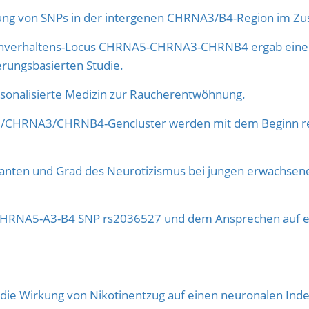
erung von SNPs in der intergenen CHRNA3/B4-Region im 
chverhaltens-Locus CHRNA5-CHRNA3-CHRNB4 ergab eine
erungsbasierten Studie.
Personalisierte Medizin zur Raucherentwöhnung.
/CHRNA3/CHRNB4-Gencluster werden mit dem Beginn re
nten und Grad des Neurotizismus bei jungen erwachsen
RNA5-A3-B4 SNP rs2036527 und dem Ansprechen auf ei
ie Wirkung von Nikotinentzug auf einen neuronalen Index