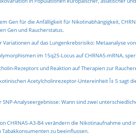
ikovariation in Populationen europäischer, asiatischer 
Gen für die Anfälligkeit für Nikotinabhängigkeit, CHRN
chen Gen und Raucherstatus.
er Variationen auf das Lungenkrebsrisiko: Metaanalyse von
Polymorphismen im 15q25-Locus auf CHRNA5-mRNA, sper
ylcholin-Rezeptors und Reaktion auf Therapien zur Rauch
kotinischen Acetylcholinrezeptor-Untereinheit Î± 5 sagt di
SNP-Analyseergebnisse: Wann sind zwei unterschiedliche 
 von CHRNA5-A3-B4 verändern die Nikotinaufnahme und 
en Tabakkonsumenten zu beeinflussen.