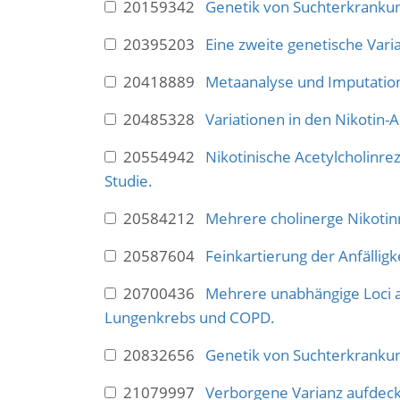
20159342
Genetik von Suchterkranku
20395203
Eine zweite genetische Va
20418889
Metaanalyse und Imputati
20485328
Variationen in den Nikotin
20554942
Nikotinische Acetylcholinr
Studie.
20584212
Mehrere cholinerge Nikotin
20587604
Feinkartierung der Anfälli
20700436
Mehrere unabhängige Loci 
Lungenkrebs und COPD.
20832656
Genetik von Suchterkranku
21079997
Verborgene Varianz aufdecke