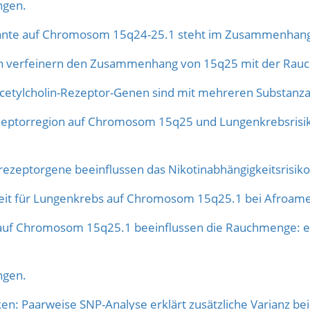
ngen.
riante auf Chromosom 15q24-25.1 steht im Zusammenhang
on verfeinern den Zusammenhang von 15q25 mit der Rau
-Acetylcholin-Rezeptor-Genen sind mit mehreren Substan
ezeptorregion auf Chromosom 15q25 und Lungenkrebsrisiko 
rezeptorgene beeinflussen das Nikotinabhängigkeitsrisik
gkeit für Lungenkrebs auf Chromosom 15q25.1 bei Afroame
auf Chromosom 15q25.1 beeinflussen die Rauchmenge: ein
ngen.
n: Paarweise SNP-Analyse erklärt zusätzliche Varianz bei