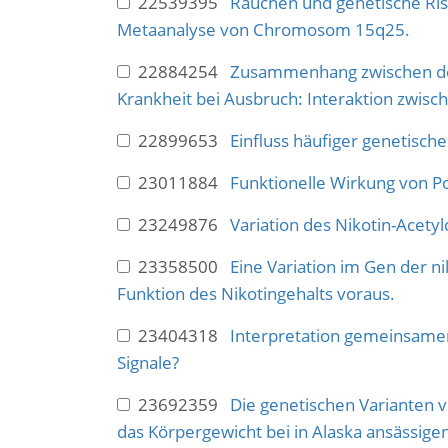
22539395
Rauchen und genetische Ris
Metaanalyse von Chromosom 15q25.
22884254
Zusammenhang zwischen dem 
Krankheit bei Ausbruch: Interaktion zwis
22899653
Einfluss häufiger genetisch
23011884
Funktionelle Wirkung von 
23249876
Variation des Nikotin-Acet
23358500
Eine Variation im Gen der ni
Funktion des Nikotingehalts voraus.
23404318
Interpretation gemeinsamer 
Signale?
23692359
Die genetischen Varianten
das Körpergewicht bei in Alaska ansässig