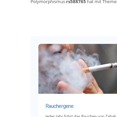
Polymorphismus
rs588765
hat mit Themen
Rauchergene
Jedes Jahr führt das Rauchen von Tabak