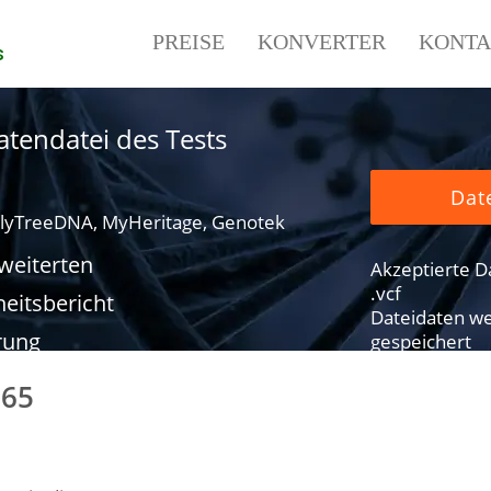
PREISE
KONVERTER
KONTA
s
tendatei des Tests
Dat
lyTreeDNA, MyHeritage, Genotek
rweiterten
Akzeptierte Dat
.vcf
eitsbericht
Dateidaten we
rung
gespeichert
765