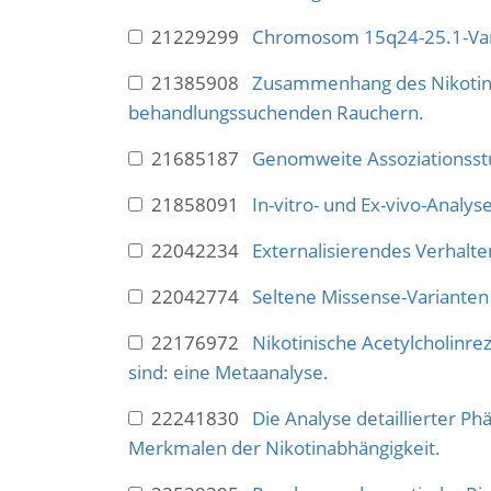
21229299
Chromosom 15q24-25.1-Varia
21385908
Zusammenhang des Nikotin
behandlungssuchenden Rauchern.
21685187
Genomweite Assoziationsst
21858091
In-vitro- und Ex-vivo-Anal
22042234
Externalisierendes Verhal
22042774
Seltene Missense-Varianten
22176972
Nikotinische Acetylcholinre
sind: eine Metaanalyse.
22241830
Die Analyse detaillierter 
Merkmalen der Nikotinabhängigkeit.