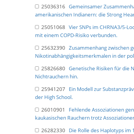
25036316
Gemeinsamer Zusammenhang v
amerikanischen Indianern: die Strong Hear
25051068
Vier SNPs im CHRNA3/5-Locu
mit einem COPD-Risiko verbunden.
25632390
Zusammenhang zwischen ge
Nikotinabhängigkeitsmerkmalen in der poln
25826680
Genetische Risiken für die 
Nichtrauchern hin.
25941207
Ein Modell zur Substanzprä
der High School.
26010901
Fehlende Assoziationen ge
kaukasischen Rauchern trotz Assoziation
26282330
Die Rolle des Haplotyps im