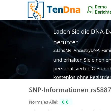
Demo
Bericht
Laden Sie die DNA-Da
herunter
23andMe, AncestryDNA, Fami
und erhalten Sie einen e
personalisierten Gesundh
kostenlos ohne Registrie
SNP-Informationen rs588
Normales Allel:
CC