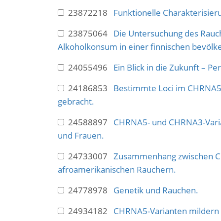
23872218
Funktionelle Charakterisi
23875064
Die Untersuchung des Rau
Alkoholkonsum in einer finnischen bevölk
24055496
Ein Blick in die Zukunft – 
24186853
Bestimmte Loci im CHRNA5
gebracht.
24588897
CHRNA5- und CHRNA3-Varia
und Frauen.
24733007
Zusammenhang zwischen CH
afroamerikanischen Rauchern.
24778978
Genetik und Rauchen.
24934182
CHRNA5-Varianten mildern d