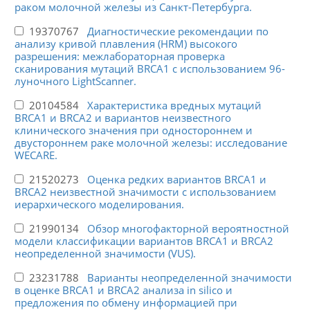
раком молочной железы из Санкт-Петербурга.
19370767
Диагностические рекомендации по
анализу кривой плавления (HRM) высокого
разрешения: межлабораторная проверка
сканирования мутаций BRCA1 с использованием 96-
луночного LightScanner.
20104584
Характеристика вредных мутаций
BRCA1 и BRCA2 и вариантов неизвестного
клинического значения при одностороннем и
двустороннем раке молочной железы: исследование
WECARE.
21520273
Оценка редких вариантов BRCA1 и
BRCA2 неизвестной значимости с использованием
иерархического моделирования.
21990134
Обзор многофакторной вероятностной
модели классификации вариантов BRCA1 и BRCA2
неопределенной значимости (VUS).
23231788
Варианты неопределенной значимости
в оценке BRCA1 и BRCA2 анализа in silico и
предложения по обмену информацией при