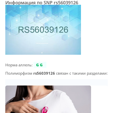
Информация по SNP rs56039126
Норма аллель:
GG
Полиморфизм
rs56039126
связан с такими разделами: