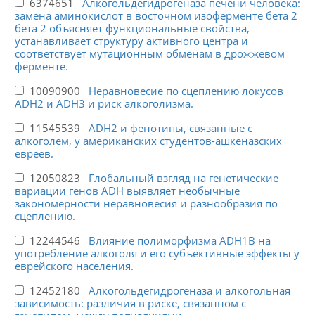
6374651
Алкогольдегидрогеназа печени человека:
замена аминокислот в восточном изоферменте бета 2
бета 2 объясняет функциональные свойства,
устанавливает структуру активного центра и
соответствует мутационным обменам в дрожжевом
ферменте.
10090900
Неравновесие по сцеплению локусов
ADH2 и ADH3 и риск алкоголизма.
11545539
ADH2 и фенотипы, связанные с
алкоголем, у американских студентов-ашкеназских
евреев.
12050823
Глобальный взгляд на генетические
вариации генов ADH выявляет необычные
закономерности неравновесия и разнообразия по
сцеплению.
12244546
Влияние полиморфизма ADH1B на
употребление алкоголя и его субъективные эффекты у
еврейского населения.
12452180
Алкогольдегидрогеназа и алкогольная
зависимость: различия в риске, связанном с