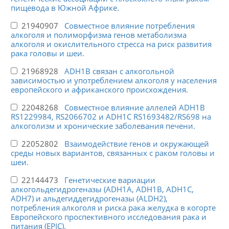
пищевода в Южной Африке.
21940907
Совместное влияние потребления
алкоголя и полиморфизма генов метаболизма
алкоголя и окислительного стресса на риск развития
рака головы и шеи.
21968928
ADH1B связан с алкогольной
зависимостью и употреблением алкоголя у населения
европейского и африканского происхождения.
22048268
Совместное влияние аллелей ADH1B
RS1229984, RS2066702 и ADH1C RS1693482/RS698 на
алкоголизм и хронические заболевания печени.
22052802
Взаимодействие генов и окружающей
среды новых вариантов, связанных с раком головы и
шеи.
22144473
Генетические вариации
алкогольдегидрогеназы (ADH1A, ADH1B, ADH1C,
ADH7) и альдегиддегидрогеназы (ALDH2),
потребления алкоголя и риска рака желудка в когорте
Европейского проспективного исследования рака и
питания (EPIC).