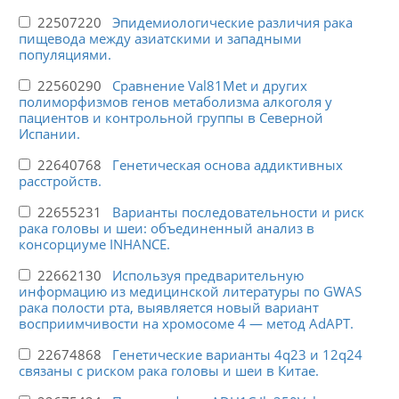
22507220
Эпидемиологические различия рака
пищевода между азиатскими и западными
популяциями.
22560290
Сравнение Val81Met и других
полиморфизмов генов метаболизма алкоголя у
пациентов и контрольной группы в Северной
Испании.
22640768
Генетическая основа аддиктивных
расстройств.
22655231
Варианты последовательности и риск
рака головы и шеи: объединенный анализ в
консорциуме INHANCE.
22662130
Используя предварительную
информацию из медицинской литературы по GWAS
рака полости рта, выявляется новый вариант
восприимчивости на хромосоме 4 — метод AdAPT.
22674868
Генетические варианты 4q23 и 12q24
связаны с риском рака головы и шеи в Китае.