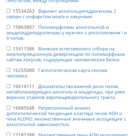
генотипом, между популяциями.
15534263
Вариант алкогольдегидрогеназы 2
связан с инфарктом мозга и лакунами.
15863807
Полиморфизмы алкогольной и
альдегиддегидрогеназы у мужчин с алкоголизмом I и
II типов.
15911586
Влияние естественного отбора на
межпопуляционную дивергенцию по полиморфным
сайтам локусов, кодирующих человеческие белки.
16255080
Гаплотипическая карта генома
человека.
16614111
Доказательства важной роли генов,
метаболизирующих алкоголь и альдегиды, при раке
верхних отделов аэропищеварительного тракта.
16685648
Регрессионный анализ
диплотипической тенденции кластера генов ADH и
гена ALDH2: множественные значимые ассоциации с
алкогольной зависимостью.
17185388
Множественные гены ADH модулируют