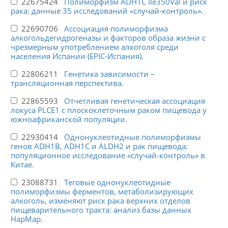
22675424
Полиморфизм ADH1C Ile350Val и риск
рака: данные 35 исследований «случай-контроль».
22690706
Ассоциация полиморфизма
алкогольдегидрогеназы и факторов образа жизни с
чрезмерным употреблением алкоголя среди
населения Испании (EPIC-Испания).
22806211
Генетика зависимости –
трансляционная перспектива.
22865593
Отчетливая генетическая ассоциация
локуса PLCE1 с плоскоклеточным раком пищевода у
южноафриканской популяции.
22930414
Однонуклеотидные полиморфизмы
генов ADH1B, ADH1C и ALDH2 и рак пищевода:
популяционное исследование «случай-контроль» в
Китае.
23088731
Теговые однонуклеотидные
полиморфизмы ферментов, метаболизирующих
алкоголь, изменяют риск рака верхних отделов
пищеварительного тракта: анализ базы данных
HapMap.