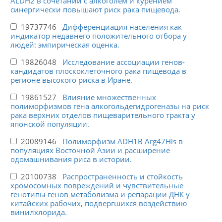
ALDH2 в сочетании с алкоголем и курением
синергически повышают риск рака пищевода.
19737746
Дифференциация населения как
индикатор недавнего положительного отбора у
людей: эмпирическая оценка.
19826048
Исследование ассоциации генов-
кандидатов плоскоклеточного рака пищевода в
регионе высокого риска в Иране.
19861527
Влияние множественных
полиморфизмов гена алкогольдегидрогеназы на риск
рака верхних отделов пищеварительного тракта у
японской популяции.
20089146
Полиморфизм ADH1B Arg47His в
популяциях Восточной Азии и расширение
одомашнивания риса в истории.
20100738
Распространенность и стойкость
хромосомных повреждений и чувствительные
генотипы генов метаболизма и репарации ДНК у
китайских рабочих, подвергшихся воздействию
винилхлорида.