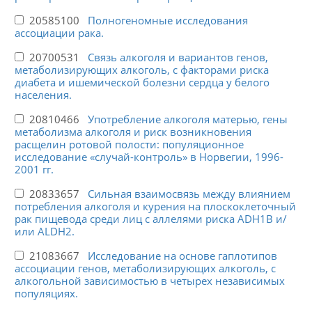
20585100
Полногеномные исследования
ассоциации рака.
20700531
Связь алкоголя и вариантов генов,
метаболизирующих алкоголь, с факторами риска
диабета и ишемической болезни сердца у белого
населения.
20810466
Употребление алкоголя матерью, гены
метаболизма алкоголя и риск возникновения
расщелин ротовой полости: популяционное
исследование «случай-контроль» в Норвегии, 1996-
2001 гг.
20833657
Сильная взаимосвязь между влиянием
потребления алкоголя и курения на плоскоклеточный
рак пищевода среди лиц с аллелями риска ADH1B и/
или ALDH2.
21083667
Исследование на основе гаплотипов
ассоциации генов, метаболизирующих алкоголь, с
алкогольной зависимостью в четырех независимых
популяциях.