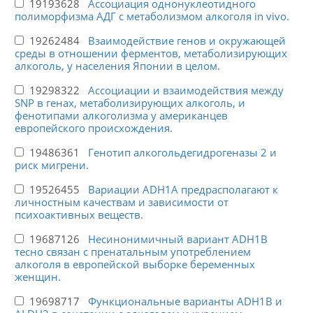
19193628
Ассоциация однонуклеотидного
полиморфизма АДГ с метаболизмом алкоголя in vivo.
19262484
Взаимодействие генов и окружающей
среды в отношении ферментов, метаболизирующих
алкоголь, у населения Японии в целом.
19298322
Ассоциации и взаимодействия между
SNP в генах, метаболизирующих алкоголь, и
фенотипами алкоголизма у американцев
европейского происхождения.
19486361
Генотип алкогольдегидрогеназы 2 и
риск мигрени.
19526455
Вариации ADH1A предрасполагают к
личностным качествам и зависимости от
психоактивных веществ.
19687126
Несинонимичный вариант ADH1B
тесно связан с пренатальным употреблением
алкоголя в европейской выборке беременных
женщин.
19698717
Функциональные варианты ADH1B и