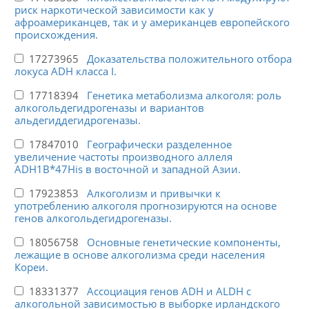
риск наркотической зависимости как у
афроамериканцев, так и у американцев европейского
происхождения.
17273965
Доказательства положительного отбора
локуса ADH класса I.
17718394
Генетика метаболизма алкоголя: роль
алкогольдегидрогеназы и вариантов
альдегиддегидрогеназы.
17847010
Географически разделенное
увеличение частоты производного аллеля
ADH1B*47His в восточной и западной Азии.
17923853
Алкоголизм и привычки к
употреблению алкоголя прогнозируются на основе
генов алкогольдегидрогеназы.
18056758
Основные генетические компоненты,
лежащие в основе алкоголизма среди населения
Кореи.
18331377
Ассоциация генов ADH и ALDH с
алкогольной зависимостью в выборке ирландского