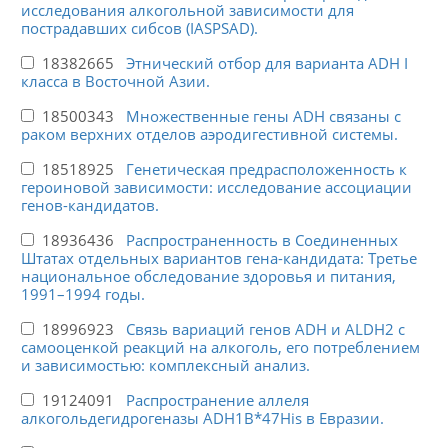
исследования алкогольной зависимости для
пострадавших сибсов (IASPSAD).
18382665
Этнический отбор для варианта ADH I
класса в Восточной Азии.
18500343
Множественные гены ADH связаны с
раком верхних отделов аэродигестивной системы.
18518925
Генетическая предрасположенность к
героиновой зависимости: исследование ассоциации
генов-кандидатов.
18936436
Распространенность в Соединенных
Штатах отдельных вариантов гена-кандидата: Третье
национальное обследование здоровья и питания,
1991–1994 годы.
18996923
Связь вариаций генов ADH и ALDH2 с
самооценкой реакций на алкоголь, его потреблением
и зависимостью: комплексный анализ.
19124091
Распространение аллеля
алкогольдегидрогеназы ADH1B*47His в Евразии.