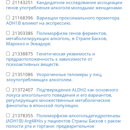
21143251
Кандидатное исследование ассоциации
генов употребления алкоголя молодыми женщинами.
21168396
Вариации проксимального промотора
ADH1B влияют на экспрессию.
21303386
Полиморфизм генов ферментов,
метаболизирующих алкоголь, в Стране Басков,
Марокко и Эквадоре.
21338875
Генетическая уязвимость и
предрасположенность к зависимости от
психоактивных веществ.
21351086
Укороченные теломеры у лиц,
злоупотребляющих алкоголем.
21372407
Подтверждение ALDH2 как основного
локуса алкогольного поведения и его вариантов,
регулирующих множественные метаболические
фенотипы в японской популяции.
21378355
Полиморфизм алкогольдегидрогеназы
(ADH1B) Arg48His у пациентов Страны Басков с раком
полости рта и гортани: предварительное