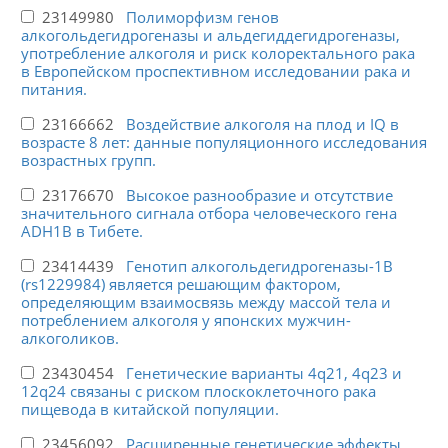
23149980
Полиморфизм генов
алкогольдегидрогеназы и альдегиддегидрогеназы,
употребление алкоголя и риск колоректального рака
в Европейском проспективном исследовании рака и
питания.
23166662
Воздействие алкоголя на плод и IQ в
возрасте 8 лет: данные популяционного исследования
возрастных групп.
23176670
Высокое разнообразие и отсутствие
значительного сигнала отбора человеческого гена
ADH1B в Тибете.
23414439
Генотип алкогольдегидрогеназы-1B
(rs1229984) является решающим фактором,
определяющим взаимосвязь между массой тела и
потреблением алкоголя у японских мужчин-
алкоголиков.
23430454
Генетические варианты 4q21, 4q23 и
12q24 связаны с риском плоскоклеточного рака
пищевода в китайской популяции.
23456092
Расширенные генетические эффекты