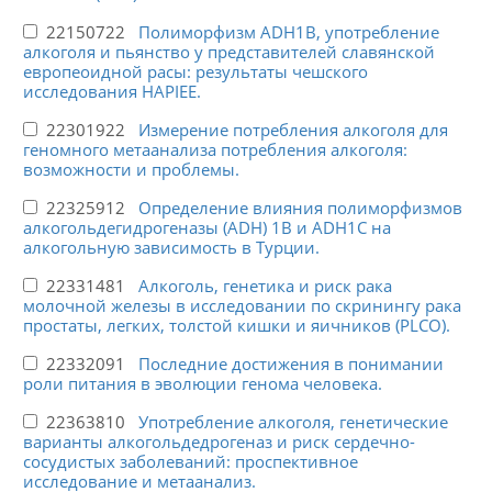
22150722
Полиморфизм ADH1B, употребление
алкоголя и пьянство у представителей славянской
европеоидной расы: результаты чешского
исследования HAPIEE.
22301922
Измерение потребления алкоголя для
геномного метаанализа потребления алкоголя:
возможности и проблемы.
22325912
Определение влияния полиморфизмов
алкогольдегидрогеназы (ADH) 1B и ADH1C на
алкогольную зависимость в Турции.
22331481
Алкоголь, генетика и риск рака
молочной железы в исследовании по скринингу рака
простаты, легких, толстой кишки и яичников (PLCO).
22332091
Последние достижения в понимании
роли питания в эволюции генома человека.
22363810
Употребление алкоголя, генетические
варианты алкогольдедрогеназ и риск сердечно-
сосудистых заболеваний: проспективное
исследование и метаанализ.