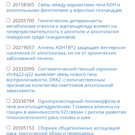
20158305
Связь между вариантами гена ADH и
алкогольными фенотипами у взрослых голландцев.
20205700
Генетические детерминанты
метаболизма этанола и ацетальдегида влияют на
гиперчувствительность к алкоголю и алкогольное
поведение среди скандинавов.
20219057
Аллель ADH1B*2 защищает венгерское
население от алкоголизма, но не от хронических
заболеваний печени.
20332099
Систематический генный скрининг
chr4q22-q32 выявляет связь нового гена
восприимчивости, DKK2, с количественным
признаком количества симптомов алкогольной
зависимости.
20336794
Однонуклеотидный полиморфизм в
гене алкогольдегидрогеназы 7 (замена аланина на
глицин в аминокислоте 92) связан с риском развития
плоскоклеточного рака головы и шеи.
20505153
Сборник общегеномных ассоциаций
рака: критический обзор и переоценка.