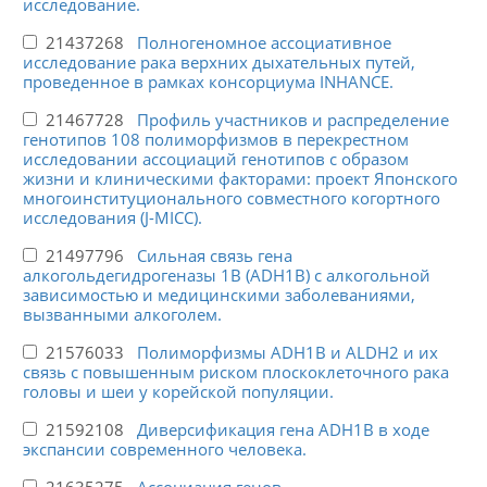
исследование.
21437268
Полногеномное ассоциативное
исследование рака верхних дыхательных путей,
проведенное в рамках консорциума INHANCE.
21467728
Профиль участников и распределение
генотипов 108 полиморфизмов в перекрестном
исследовании ассоциаций генотипов с образом
жизни и клиническими факторами: проект Японского
многоинституционального совместного когортного
исследования (J-MICC).
21497796
Сильная связь гена
алкогольдегидрогеназы 1B (ADH1B) с алкогольной
зависимостью и медицинскими заболеваниями,
вызванными алкоголем.
21576033
Полиморфизмы ADH1B и ALDH2 и их
связь с повышенным риском плоскоклеточного рака
головы и шеи у корейской популяции.
21592108
Диверсификация гена ADH1B в ходе
экспансии современного человека.