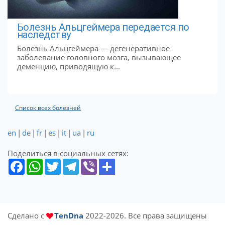
Болезнь Альцгеймера передается по
наследству
Болезнь Альцгеймера — дегенеративное
заболевание головного мозга, вызывающее
деменцию, приводящую к...
Список всех болезней
en
|
de
|
fr
|
es
|
it
|
ua
|
ru
Поделиться в социальных сетях:
Сделано с
TenDna
2022-2026. Все права защищены