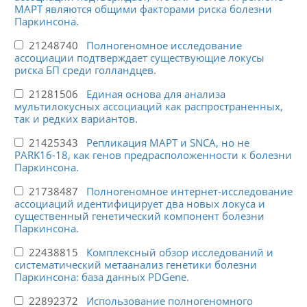
MAPT являются общими факторами риска болезни
Паркинсона.
21248740
Полногеномное исследование
ассоциации подтверждает существующие локусы
риска БП среди голландцев.
21281506
Единая основа для анализа
мультилокусных ассоциаций как распространенных,
так и редких вариантов.
21425343
Репликация MAPT и SNCA, но не
PARK16-18, как генов предрасположенности к болезни
Паркинсона.
21738487
Полногеномное интернет-исследование
ассоциаций идентифицирует два новых локуса и
существенный генетический компонент болезни
Паркинсона.
22438815
Комплексный обзор исследований и
систематический метаанализ генетики болезни
Паркинсона: база данных PDGene.
22892372
Использование полногеномного