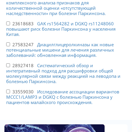
комплексного анализа признаков для
количественной оценки «отсутствующей
наследственности» при болезни Паркинсона.
23618683
GAK rs1564282 и DGKQ rs11248060
повышают риск болезни Паркинсона у населения
Китая.
27583247
Диацилглицеролкиназы как новые
потенциальные мишени для лечения различных
заболеваний: обновленная информация.
28927418
Систематический обзор и
интегративный подход для расшифровки общей
молекулярной связи между реакцией на леводопа и
болезнью Паркинсона.
33559030
Исследование ассоциации вариантов
MCCC1/LAMP3 и DGKQ с болезнью Паркинсона у
пациентов малайского происхождения.