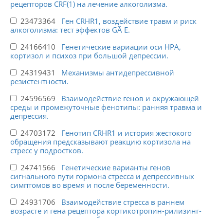
рецепторов CRF(1) на лечение алкоголизма.
23473364
Ген CRHR1, воздействие травм и риск
алкоголизма: тест эффектов GÃ E.
24166410
Генетические вариации оси HPA,
кортизол и психоз при большой депрессии.
24319431
Механизмы антидепрессивной
резистентности.
24596569
Взаимодействие генов и окружающей
среды и промежуточные фенотипы: ранняя травма и
депрессия.
24703172
Генотип CRHR1 и история жестокого
обращения предсказывают реакцию кортизола на
стресс у подростков.
24741566
Генетические варианты генов
сигнального пути гормона стресса и депрессивных
симптомов во время и после беременности.
24931706
Взаимодействие стресса в раннем
возрасте и гена рецептора кортикотропин-рилизинг-