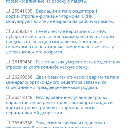
гормона: влияние на рабочую память.
25541005
Вариации в гене рецептора 1
кортикотропин-рилизинг-гормона (CRHR1)
модулируют влияние возраста на рабочую память.
25583614
Генетические вариации оси HPA,
пубертатный статус и пол взаимодействуют, чтобы
предсказать реакцию миндалевидного тела и
гиппокампа на негативные эмоциональные лица у
детей школьного возраста.
26189450
Генетическая умеренность воздействия
стресса на кортиколимбическую схему.
26260058
Два новых генетических варианта гена
минералокортикоидного рецептора связаны со
спонтанными преждевременными родами.
26518448
Исследование «случай-контроль»
вариантов генов рецепторов глюкокортикоидов и
кортикотропин-рилизинг-гормона и риска
перинатальной депрессии.
26543368
Эпидемиологическая поддержка
генетической изменчивости гипоталамо-