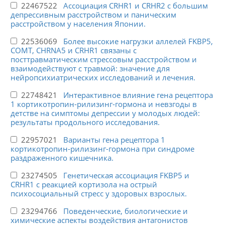
22467522
Ассоциация CRHR1 и CRHR2 с большим
депрессивным расстройством и паническим
расстройством у населения Японии.
22536069
Более высокие нагрузки аллелей FKBP5,
COMT, CHRNA5 и CRHR1 связаны с
посттравматическим стрессовым расстройством и
взаимодействуют с травмой: значение для
нейропсихиатрических исследований и лечения.
22748421
Интерактивное влияние гена рецептора
1 кортикотропин-рилизинг-гормона и невзгоды в
детстве на симптомы депрессии у молодых людей:
результаты продольного исследования.
22957021
Варианты гена рецептора 1
кортикотропин-рилизинг-гормона при синдроме
раздраженного кишечника.
23274505
Генетическая ассоциация FKBP5 и
CRHR1 с реакцией кортизола на острый
психосоциальный стресс у здоровых взрослых.
23294766
Поведенческие, биологические и
химические аспекты воздействия антагонистов