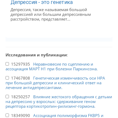
Депрессия - это генетика
Депрессия, также называемая большой
депрессией или большим депрессивным
расстройством, представляет...
Исследования и публикации
:
15297935
Неравновесие по сцеплению и
ассоциация MAPT H1 при болезни Паркинсона.
17467808
Генетическая изменчивость оси HPA
при большой депрессии и клинический ответ на
лечение антидепрессантами.
18250257
Влияние жестокого обращения с детьми
на депрессию у взрослых: сдерживание геном
рецептора кортикотропин-рилизинг-гормона.
18349090
Ассоциация полиморфизма FKBP5 и