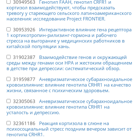
30949563
Генотип FAAH, генотип CRFR1 и
кортизол взаимодействуют, чтобы предсказать
тревогу у стареющего сельского латиноамериканского
населения: исследование Project FRONTIER.
30953926
Интерактивное влияние гена рецептора
1 кортикотропин-рилизинг-гормона и рабочего
стресса на выгорание у медицинских работников в
китайской популяции хань.
31902387
Взаимодействие генов и окружающей
среды между генами оси HPA и жестоким обращением
в детстве при депрессии: систематический обзор.
31959877
Аневризматическое субарахноидальное
кровоизлияние: влияние генотипа CRHR1 на качество
жизни, связанное с психическим здоровьем.
32305063
Аневризматическое субарахноидальное
кровоизлияние: влияние генотипа CRHR1 на
усталость и депрессию.
32361186
Реакция кортизола в слюне на
психосоциальный стресс поздним вечером зависит от
генотипа CRHR1.