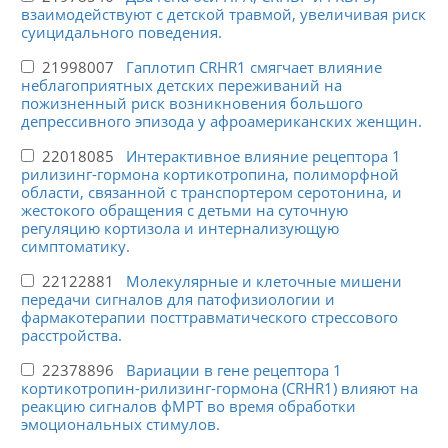
взаимодействуют с детской травмой, увеличивая риск
суицидального поведения.
21998007
Гаплотип CRHR1 смягчает влияние
неблагоприятных детских переживаний на
пожизненный риск возникновения большого
депрессивного эпизода у афроамериканских женщин.
22018085
Интерактивное влияние рецептора 1
рилизинг-гормона кортикотропина, полиморфной
области, связанной с транспортером серотонина, и
жестокого обращения с детьми на суточную
регуляцию кортизола и интернализующую
симптоматику.
22122881
Молекулярные и клеточные мишени
передачи сигналов для патофизиологии и
фармакотерапии посттравматического стрессового
расстройства.
22378896
Вариации в гене рецептора 1
кортикотропин-рилизинг-гормона (CRHR1) влияют на
реакцию сигналов фМРТ во время обработки
эмоциональных стимулов.