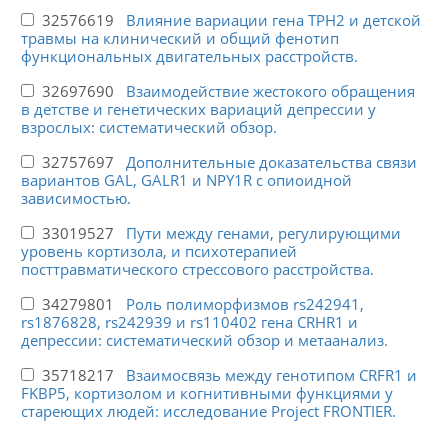
32576619
Влияние вариации гена TPH2 и детской
травмы на клинический и общий фенотип
функциональных двигательных расстройств.
32697690
Взаимодействие жестокого обращения
в детстве и генетических вариаций депрессии у
взрослых: систематический обзор.
32757697
Дополнительные доказательства связи
вариантов GAL, GALR1 и NPY1R с опиоидной
зависимостью.
33019527
Пути между генами, регулирующими
уровень кортизола, и психотерапией
посттравматического стрессового расстройства.
34279801
Роль полиморфизмов rs242941,
rs1876828, rs242939 и rs110402 гена CRHR1 и
депрессии: систематический обзор и метаанализ.
35718217
Взаимосвязь между генотипом CRFR1 и
FKBP5, кортизолом и когнитивными функциями у
стареющих людей: исследование Project FRONTIER.