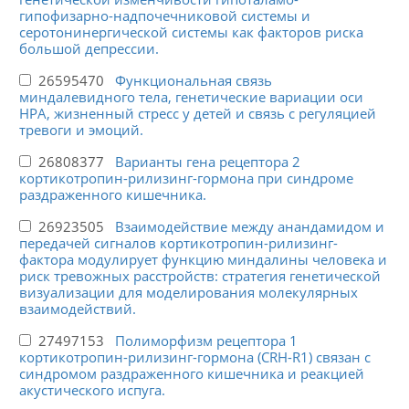
гипофизарно-надпочечниковой системы и
серотонинергической системы как факторов риска
большой депрессии.
26595470
Функциональная связь
миндалевидного тела, генетические вариации оси
HPA, жизненный стресс у детей и связь с регуляцией
тревоги и эмоций.
26808377
Варианты гена рецептора 2
кортикотропин-рилизинг-гормона при синдроме
раздраженного кишечника.
26923505
Взаимодействие между анандамидом и
передачей сигналов кортикотропин-рилизинг-
фактора модулирует функцию миндалины человека и
риск тревожных расстройств: стратегия генетической
визуализации для моделирования молекулярных
взаимодействий.
27497153
Полиморфизм рецептора 1
кортикотропин-рилизинг-гормона (CRH-R1) связан с
синдромом раздраженного кишечника и реакцией
акустического испуга.