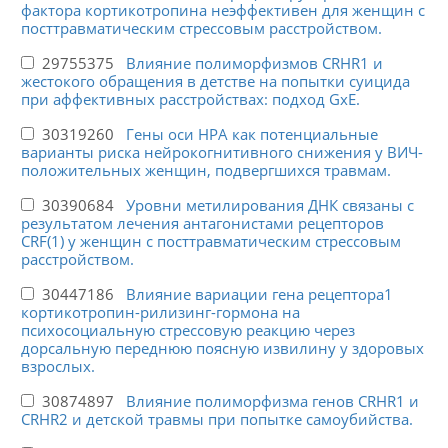
фактора кортикотропина неэффективен для женщин с
посттравматическим стрессовым расстройством.
29755375
Влияние полиморфизмов CRHR1 и
жестокого обращения в детстве на попытки суицида
при аффективных расстройствах: подход GxE.
30319260
Гены оси HPA как потенциальные
варианты риска нейрокогнитивного снижения у ВИЧ-
положительных женщин, подвергшихся травмам.
30390684
Уровни метилирования ДНК связаны с
результатом лечения антагонистами рецепторов
CRF(1) у женщин с посттравматическим стрессовым
расстройством.
30447186
Влияние вариации гена рецептора1
кортикотропин-рилизинг-гормона на
психосоциальную стрессовую реакцию через
дорсальную переднюю поясную извилину у здоровых
взрослых.
30874897
Влияние полиморфизма генов CRHR1 и
CRHR2 и детской травмы при попытке самоубийства.