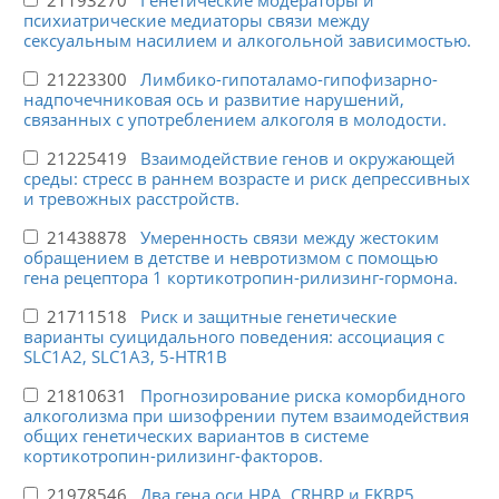
психиатрические медиаторы связи между
сексуальным насилием и алкогольной зависимостью.
21223300
Лимбико-гипоталамо-гипофизарно-
надпочечниковая ось и развитие нарушений,
связанных с употреблением алкоголя в молодости.
21225419
Взаимодействие генов и окружающей
среды: стресс в раннем возрасте и риск депрессивных
и тревожных расстройств.
21438878
Умеренность связи между жестоким
обращением в детстве и невротизмом с помощью
гена рецептора 1 кортикотропин-рилизинг-гормона.
21711518
Риск и защитные генетические
варианты суицидального поведения: ассоциация с
SLC1A2, SLC1A3, 5-HTR1B
21810631
Прогнозирование риска коморбидного
алкоголизма при шизофрении путем взаимодействия
общих генетических вариантов в системе
кортикотропин-рилизинг-факторов.
21978546
Два гена оси HPA, CRHBP и FKBP5,