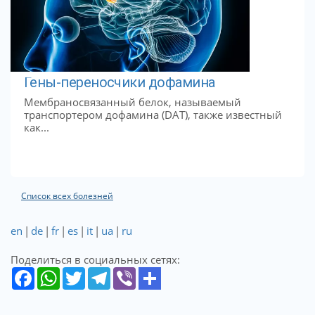
Гены-переносчики дофамина
Мембраносвязанный белок, называемый
транспортером дофамина (DAT), также известный
как...
Список всех болезней
en
|
de
|
fr
|
es
|
it
|
ua
|
ru
Поделиться в социальных сетях: