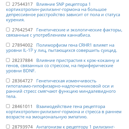
27544317
Влияние SNP рецептора 1
кортикотропин-рилизинг-гормона на большое
депрессивное расстройство зависит от пола и статуса
курения.
27642547
Генетические и экологические факторы,
связанные с употреблением каннабиса.
27894002
Полиморфизм гена CRHR1 влияет на
уровни IL-1Î² у лиц, пытающихся совершить суицид.
28237884
Влияние пристрастия к крэк-кокаину и
генов, связанных со стрессом, на периферические
уровни BDNF.
28364727
Генетическая изменчивость
гипоталамо-гипофизарно-надпочечниковой оси и
ранний стресс смягчают функцию миндалевидного
тела.
28461011
Взаимодействие гена рецептора
кортикотропин-рилизинг-гормона и стресса в раннем
возрасте на эмоциональную эмпатию.
28793974
Антагонизм к рецептору 1 рилизинг-