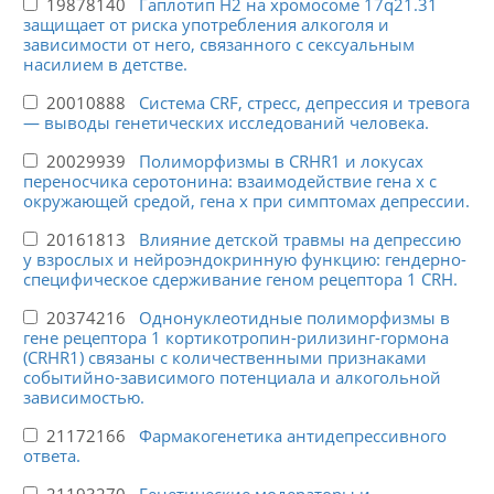
19878140
Гаплотип H2 на хромосоме 17q21.31
защищает от риска употребления алкоголя и
зависимости от него, связанного с сексуальным
насилием в детстве.
20010888
Система CRF, стресс, депрессия и тревога
— выводы генетических исследований человека.
20029939
Полиморфизмы в CRHR1 и локусах
переносчика серотонина: взаимодействие гена x с
окружающей средой, гена x при симптомах депрессии.
20161813
Влияние детской травмы на депрессию
у взрослых и нейроэндокринную функцию: гендерно-
специфическое сдерживание геном рецептора 1 CRH.
20374216
Однонуклеотидные полиморфизмы в
гене рецептора 1 кортикотропин-рилизинг-гормона
(CRHR1) связаны с количественными признаками
событийно-зависимого потенциала и алкогольной
зависимостью.
21172166
Фармакогенетика антидепрессивного
ответа.
21193270
Генетические модераторы и