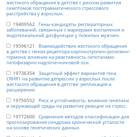
жестокого обращения в детстве с риском развития
симптомов посттравматического стрессового
расстройства у взрослых.
19409562
Гены-кандидаты респираторных
заболеваний, связанные с маркерами воспаления и
эндотелиальной дисфункции у пожилых мужчин.
19596121
Взаимодействие жестокого обращения
в детстве с геном рецептора кортикотропин-рилизинг-
гормона: влияние на реактивность гипоталамо-
гипофизарно-надпочечниковой оси.
19736354
Защитный эффект вариантов гена
CRHR1 на развитие депрессии у взрослых после
жестокого обращения в детстве: репликация и
расширение.
19750552
Риск и устойчивость: влияние генетики
и окружающей среды на развитие реакции на стресс.
19772600
Сравнение методов классификации для
прогнозирования синдрома хронической усталости
на основе генетических данных.