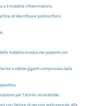
ca a 3 malattie infiammatorie.
al fine di identificare polimorfismi
e.
 della malattia erosiva nei pazienti con
erite a cellule giganti comprovata dalla
opositiva.
icazione per l'artrite reumatoide.
apia con fattore di necrosi antitumorale alfa