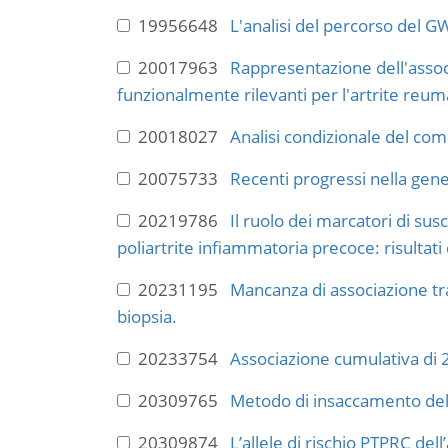
19956648
L'analisi del percorso del G
20017963
Rappresentazione dell'associa
funzionalmente rilevanti per l'artrite reum
20018027
Analisi condizionale del com
20075733
Recenti progressi nella gene
20219786
Il ruolo dei marcatori di sus
poliartrite infiammatoria precoce: risultati 
20231195
Mancanza di associazione tra
biopsia.
20233754
Associazione cumulativa di 2
20309765
Metodo di insaccamento della
20309874
L’allele di rischio PTPRC del