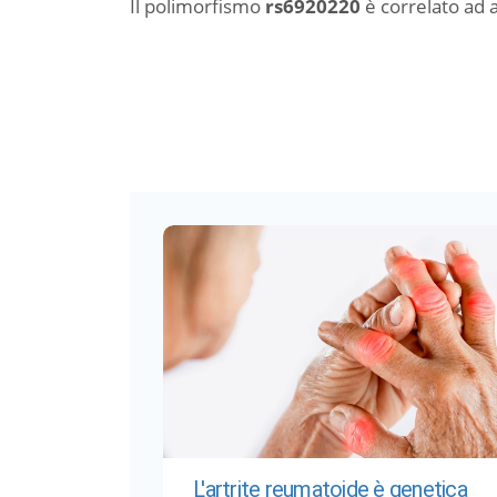
Il polimorfismo
rs6920220
è correlato ad
L'artrite reumatoide è genetica