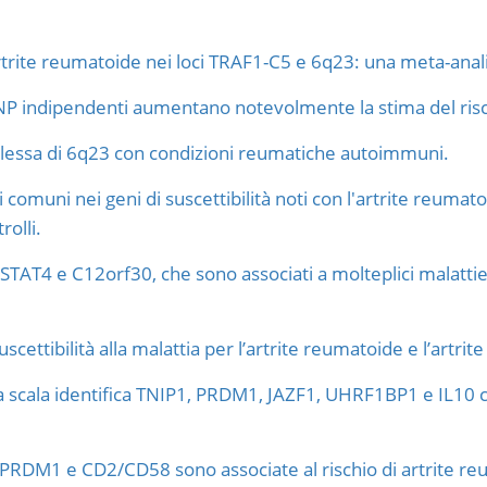
l'artrite reumatoide nei loci TRAF1-C5 e 6q23: una meta-anali
 SNP indipendenti aumentano notevolmente la stima del risc
lessa di 6q23 con condizioni reumatiche autoimmuni.
 comuni nei geni di suscettibilità noti con l'artrite reuma
rolli.
, STAT4 e C12orf30, che sono associati a molteplici malat
scettibilità alla malattia per l’artrite reumatoide e l’artrite
ga scala identifica TNIP1, PRDM1, JAZF1, UHRF1BP1 e IL10 co
 PRDM1 e CD2/CD58 sono associate al rischio di artrite re