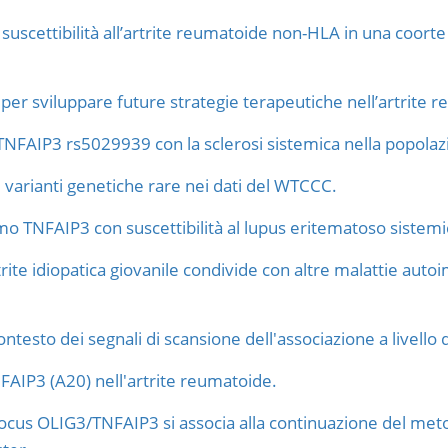
 di suscettibilità all’artrite reumatoide non-HLA in una co
per sviluppare future strategie terapeutiche nell’artrite 
 TNFAIP3 rs5029939 con la sclerosi sistemica nella popola
i varianti genetiche rare nei dati del WTCCC.
mo TNFAIP3 con suscettibilità al lupus eritematoso sistem
l’artrite idiopatica giovanile condivide con altre malattie 
ontesto dei segnali di scansione dell'associazione a livello
FAIP3 (A20) nell'artrite reumatoide.
ocus OLIG3/TNFAIP3 si associa alla continuazione del metot