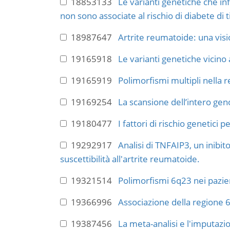
18853133
Le varianti genetiche che i
non sono associate al rischio di diabete di t
18987647
Artrite reumatoide: una vis
19165918
Le varianti genetiche vicin
19165919
Polimorfismi multipli nella
19169254
La scansione dell’intero gen
19180477
I fattori di rischio genetici
19292917
Analisi di TNFAIP3, un inibi
suscettibilità all'artrite reumatoide.
19321514
Polimorfismi 6q23 nei pazien
19366996
Associazione della regione 6q
19387456
La meta-analisi e l'imputazi