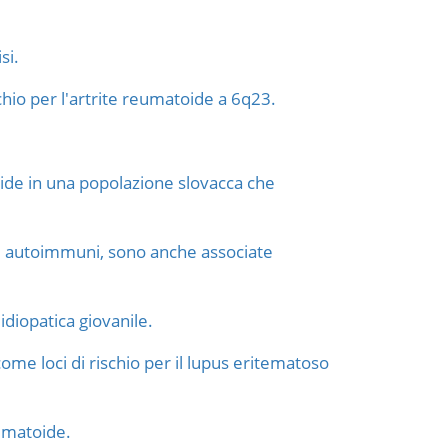
si.
hio per l'artrite reumatoide a 6q23.
toide in una popolazione slovacca che
tie autoimmuni, sono anche associate
 idiopatica giovanile.
me loci di rischio per il lupus eritematoso
umatoide.