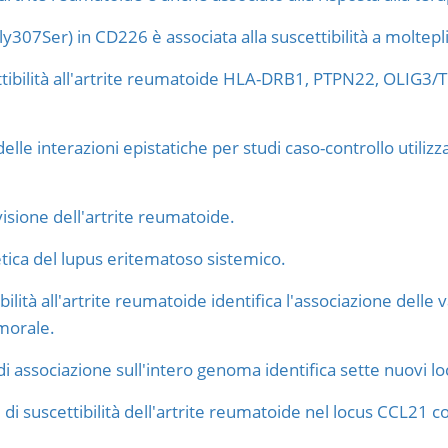
y307Ser) in CD226 è associata alla suscettibilità a moltep
cettibilità all'artrite reumatoide HLA-DRB1, PTPN22, OLIG3
lle interazioni epistatiche per studi caso-controllo utiliz
visione dell'artrite reumatoide.
tica del lupus eritematoso sistemico.
ibilità all'artrite reumatoide identifica l'associazione delle
umorale.
di associazione sull'intero genoma identifica sette nuovi loc
 di suscettibilità dell'artrite reumatoide nel locus CCL21 