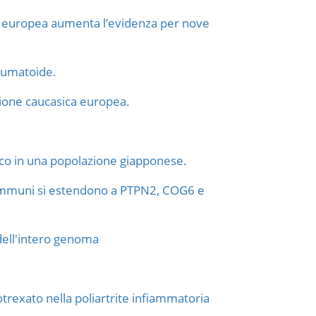
orte europea aumenta l’evidenza per nove
reumatoide.
zione caucasica europea.
ico in una popolazione giapponese.
autoimmuni si estendono a PTPN2, COG6 e
 dell'intero genoma
rexato nella poliartrite infiammatoria