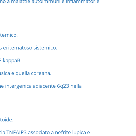
ono a malattie autoimmuni e infiammatorie
stemico.
s eritematoso sistemico.
NF-kappaB.
casica e quella coreana.
one intergenica adiacente 6q23 nella
atoide.
cia TNFAIP3 associato a nefrite lupica e