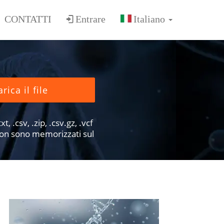
CONTATTI
Entrare
rica il file
xt, .csv, .zip, .csv.gz, .vcf
e non sono memorizzati sul