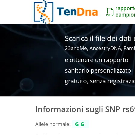
rapport
campio
Scarica il file dei dat
23andMe, AncestryDNA, Fami
e ottenere un rapporto
sanitario personalizzato
gratuito, senza registrazi
Informazioni sugli SNP rs
Allele normale:
GG