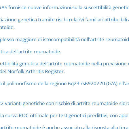
WAS fornisce nuove informazioni sulla suscettibilità geneti
zione genetica tramite rischi relativi familiari attribuibili 
atoide.
plesso maggiore di istocompatibilità nell'artrite reumatoid
tica dell’artrite reumatoide.
cettibilità genetica dell’artrite reumatoide nella previsione
del Norfolk Arthritis Register.
 il polimorfismo della regione 6q23 rs6920220 (G/A) e l'art
2 varianti genetiche con rischio di artrite reumatoide sier
 curva ROC ottimale per test genetici predittivi, con appl
l’artrite reumatoide è anche associato alla risposta alla ter