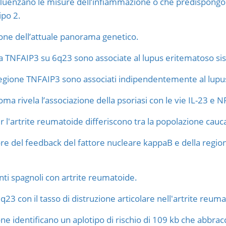
nfluenzano le misure dell’infiammazione o che predispong
ipo 2.
ione dell’attuale panorama genetico.
o a TNFAIP3 su 6q23 sono associate al lupus eritematoso si
 regione TNFAIP3 sono associati indipendentemente al lupu
oma rivela l’associazione della psoriasi con le vie IL-23 e 
 per l'artrite reumatoide differiscono tra la popolazione cau
tore del feedback del fattore nucleare kappaB e della regi
ti spagnoli con artrite reumatoide.
23 con il tasso di distruzione articolare nell'artrite reum
one identificano un aplotipo di rischio di 109 kb che abbrac