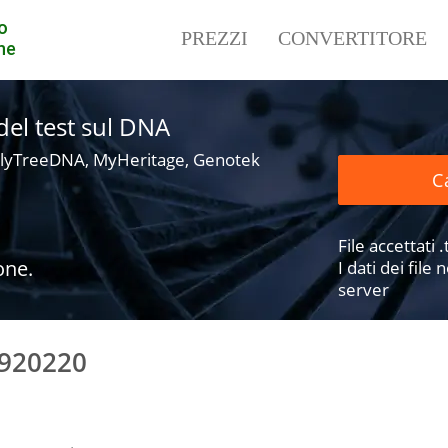
o
PREZZI
CONVERTITORE
ne
i del test sul DNA
lyTreeDNA, MyHeritage, Genotek
Ca
File accettati .t
one.
I dati dei fil
server
6920220