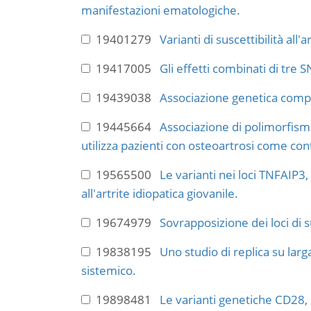
manifestazioni ematologiche.
19401279
Varianti di suscettibilità al
19417005
Gli effetti combinati di tre
19439038
Associazione genetica comp
19445664
Associazione di polimorfismi
utilizza pazienti con osteoartrosi come cont
19565500
Le varianti nei loci TNFAIP3
all'artrite idiopatica giovanile.
19674979
Sovrapposizione dei loci di su
19838195
Uno studio di replica su lar
sistemico.
19898481
Le varianti genetiche CD28,