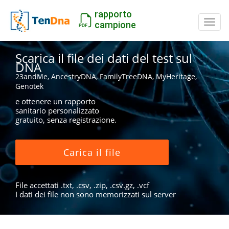
rapporto
Inter
campione
Scarica il file dei dati del test sul
DNA
23andMe, AncestryDNA, FamilyTreeDNA, MyHeritage,
Genotek
e ottenere un rapporto
sanitario personalizzato
gratuito, senza registrazione.
Carica il file
File accettati .txt, .csv, .zip, .csv.gz, .vcf
I dati dei file non sono memorizzati sul server