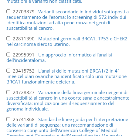
mutazioni e varianti non classificate.
22703879
Varianti secondarie in individui sottoposti a
sequenziamento dell'esoma: lo screening di 572 individui
identifica mutazioni ad alta penetranza nei geni di
suscettibilità al cancro.
22811390
Mutazioni germinali BRCA1, TP53 e CHEK2
nel carcinoma sieroso uterino.
22995991
Un approccio informatico all'analisi
dell'incidentaloma.
23415752
L'analisi delle mutazioni BRCA1/2 in 41
linee cellulari ovariche ha identificato solo una mutazione
BRCA1 funzionalmente deleteria.
24728327
Variazione della linea germinale nei geni di
suscettibilità al cancro in una coorte sana e ancestralmente
diversificata: implicazioni per il sequenziamento del
genoma individuale.
25741868
Standard e linee guida per l'interpretazione
delle varianti di sequenza: una raccomandazione di
consenso congiunto dell'American College of Medical
Genetics and Genomics e dell'Association for Molecular