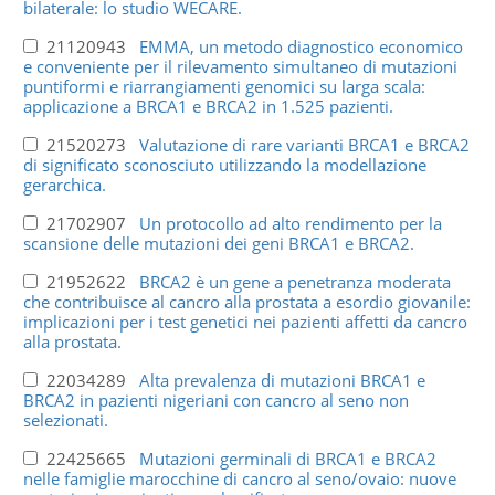
bilaterale: lo studio WECARE.
21120943
EMMA, un metodo diagnostico economico
e conveniente per il rilevamento simultaneo di mutazioni
puntiformi e riarrangiamenti genomici su larga scala:
applicazione a BRCA1 e BRCA2 in 1.525 pazienti.
21520273
Valutazione di rare varianti BRCA1 e BRCA2
di significato sconosciuto utilizzando la modellazione
gerarchica.
21702907
Un protocollo ad alto rendimento per la
scansione delle mutazioni dei geni BRCA1 e BRCA2.
21952622
BRCA2 è un gene a penetranza moderata
che contribuisce al cancro alla prostata a esordio giovanile:
implicazioni per i test genetici nei pazienti affetti da cancro
alla prostata.
22034289
Alta prevalenza di mutazioni BRCA1 e
BRCA2 in pazienti nigeriani con cancro al seno non
selezionati.
22425665
Mutazioni germinali di BRCA1 e BRCA2
nelle famiglie marocchine di cancro al seno/ovaio: nuove