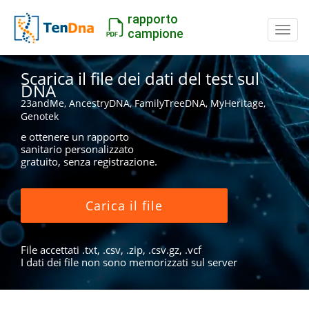
rapporto
Inter
campione
Scarica il file dei dati del test sul
DNA
23andMe, AncestryDNA, FamilyTreeDNA, MyHeritage,
Genotek
e ottenere un rapporto
sanitario personalizzato
gratuito, senza registrazione.
Carica il file
File accettati .txt, .csv, .zip, .csv.gz, .vcf
I dati dei file non sono memorizzati sul server