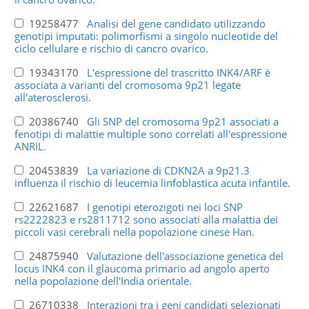
19258477
Analisi del gene candidato utilizzando
genotipi imputati: polimorfismi a singolo nucleotide del
ciclo cellulare e rischio di cancro ovarico.
19343170
L'espressione del trascritto INK4/ARF è
associata a varianti del cromosoma 9p21 legate
all'aterosclerosi.
20386740
Gli SNP del cromosoma 9p21 associati a
fenotipi di malattie multiple sono correlati all'espressione
ANRIL.
20453839
La variazione di CDKN2A a 9p21.3
influenza il rischio di leucemia linfoblastica acuta infantile.
22621687
I genotipi eterozigoti nei loci SNP
rs2222823 e rs2811712 sono associati alla malattia dei
piccoli vasi cerebrali nella popolazione cinese Han.
24875940
Valutazione dell'associazione genetica del
locus INK4 con il glaucoma primario ad angolo aperto
nella popolazione dell'India orientale.
26710338
Interazioni tra i geni candidati selezionati