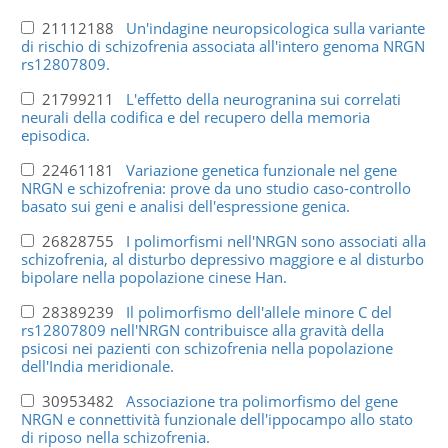
21112188
Un'indagine neuropsicologica sulla variante
di rischio di schizofrenia associata all'intero genoma NRGN
rs12807809.
21799211
L'effetto della neurogranina sui correlati
neurali della codifica e del recupero della memoria
episodica.
22461181
Variazione genetica funzionale nel gene
NRGN e schizofrenia: prove da uno studio caso-controllo
basato sui geni e analisi dell'espressione genica.
26828755
I polimorfismi nell'NRGN sono associati alla
schizofrenia, al disturbo depressivo maggiore e al disturbo
bipolare nella popolazione cinese Han.
28389239
Il polimorfismo dell'allele minore C del
rs12807809 nell'NRGN contribuisce alla gravità della
psicosi nei pazienti con schizofrenia nella popolazione
dell'India meridionale.
30953482
Associazione tra polimorfismo del gene
NRGN e connettività funzionale dell'ippocampo allo stato
di riposo nella schizofrenia.