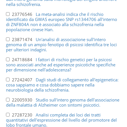
nella schizofrenia.
23776546
La meta-analisi indica che il rischio
identificato da GWAS europeo SNP rs1344706 all'interno
di ZNF804A non è associato alla schizofrenia nella
popolazione cinese Han.
23871474
Un'analisi di associazione sull'intero
genoma di un ampio fenotipo di psicosi identifica tre loci
per ulteriori indagini.
24718684
I fattori di rischio genetici per la psicosi
sono associati anche ad esperienze psicotiche specifiche
per dimensione nell'adolescenza?
27242407
Dagli studi di collegamento all'epigenetica:
cosa sappiamo e cosa dobbiamo sapere nella
neurobiologia della schizofrenia.
22005930
Studio sull'intero genoma dell'associazione
della malattia di Alzheimer con sintomi psicotici.
27287230
Analisi completa dei loci dei tratti
quantitativi dell'espressione del livello del promotore del
lobo frontale umano.