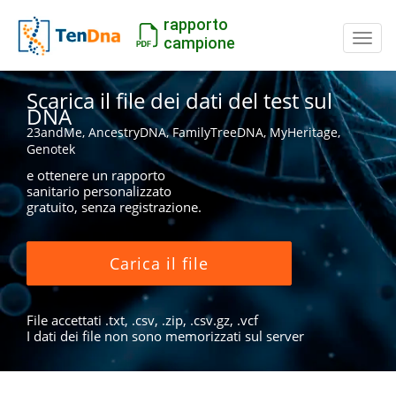
rapporto
Inter
campione
Scarica il file dei dati del test sul
DNA
23andMe, AncestryDNA, FamilyTreeDNA, MyHeritage,
Genotek
e ottenere un rapporto
sanitario personalizzato
gratuito, senza registrazione.
Carica il file
File accettati .txt, .csv, .zip, .csv.gz, .vcf
I dati dei file non sono memorizzati sul server