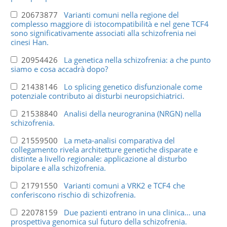
20673877
Varianti comuni nella regione del
complesso maggiore di istocompatibilità e nel gene TCF4
sono significativamente associati alla schizofrenia nei
cinesi Han.
20954426
La genetica nella schizofrenia: a che punto
siamo e cosa accadrà dopo?
21438146
Lo splicing genetico disfunzionale come
potenziale contributo ai disturbi neuropsichiatrici.
21538840
Analisi della neurogranina (NRGN) nella
schizofrenia.
21559500
La meta-analisi comparativa del
collegamento rivela architetture genetiche disparate e
distinte a livello regionale: applicazione al disturbo
bipolare e alla schizofrenia.
21791550
Varianti comuni a VRK2 e TCF4 che
conferiscono rischio di schizofrenia.
22078159
Due pazienti entrano in una clinica... una
prospettiva genomica sul futuro della schizofrenia.