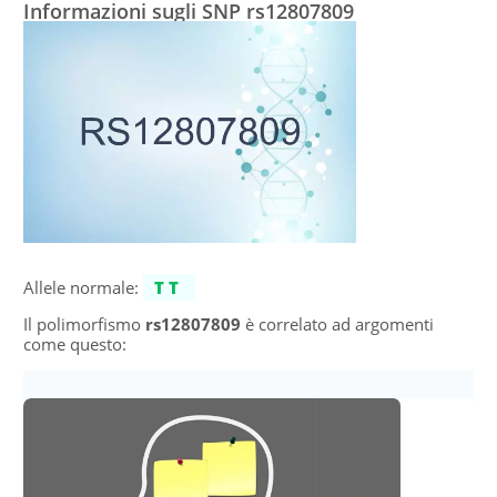
Informazioni sugli SNP rs12807809
Allele normale:
TT
Il polimorfismo
rs12807809
è correlato ad argomenti
come questo: