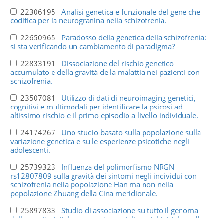
22306195
Analisi genetica e funzionale del gene che
codifica per la neurogranina nella schizofrenia.
22650965
Paradosso della genetica della schizofrenia:
si sta verificando un cambiamento di paradigma?
22833191
Dissociazione del rischio genetico
accumulato e della gravità della malattia nei pazienti con
schizofrenia.
23507081
Utilizzo di dati di neuroimaging genetici,
cognitivi e multimodali per identificare la psicosi ad
altissimo rischio e il primo episodio a livello individuale.
24174267
Uno studio basato sulla popolazione sulla
variazione genetica e sulle esperienze psicotiche negli
adolescenti.
25739323
Influenza del polimorfismo NRGN
rs12807809 sulla gravità dei sintomi negli individui con
schizofrenia nella popolazione Han ma non nella
popolazione Zhuang della Cina meridionale.
25897833
Studio di associazione su tutto il genoma