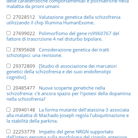
delle caratteristiche comportamentali e psichiatriche nella
malattia da prioni umani.
27028512
Valutazione genetica della schizofrenia
utilizzando il chip Illumina HumanExome.
27699022
Polimorfismo del gene rs9960767 del
fattore di trascrizione 4 nel disturbo bipolare.
27895608
Considerazione genetica dei tratti
schizotipici: una revisione.
29372809
[Studio di associazione dei marcatori
genetici della schizofrenia e dei suoi endofenotipi
cognitivi].
20485477
Nuove scoperte genetiche nella
schizofrenia: c'è ancora spazio per l'ipotesi della dopamina
nella schizofrenia?
20940148
La forma mutante dell'atassina-3 associata
alla malattia di Machado-Joseph regola l'ubiquitinazione e
la stabilità della parkina.
22253779
Impatto del gene NRGN supportato
dall'intero genoma sulla morfologia del cingolo anteriore