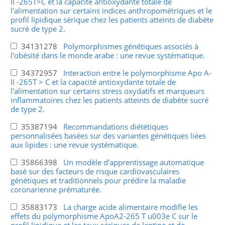
II -265T>C et la capacité antioxydante totale de
l'alimentation sur certains indices anthropométriques et le
profil lipidique sérique chez les patients atteints de diabète
sucré de type 2.
34131278
Polymorphismes génétiques associés à
l'obésité dans le monde arabe : une revue systématique.
34372957
Interaction entre le polymorphisme Apo A-
II -265T > C et la capacité antioxydante totale de
l'alimentation sur certains stress oxydatifs et marqueurs
inflammatoires chez les patients atteints de diabète sucré
de type 2.
35387194
Recommandations diététiques
personnalisées basées sur des variantes génétiques liées
aux lipides : une revue systématique.
35866398
Un modèle d'apprentissage automatique
basé sur des facteurs de risque cardiovasculaires
génétiques et traditionnels pour prédire la maladie
coronarienne prématurée.
35883173
La charge acide alimentaire modifie les
effets du polymorphisme ApoA2-265 T u003e C sur le
profil lipidique et les taux sériques de leptine et de