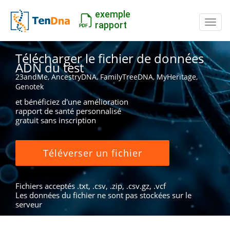
exemple
Inter
rapport
Télécharger le fichier de données
ADN du test
23andMe, AncestryDNA, FamilyTreeDNA, MyHeritage,
Genotek
et bénéficiez d'une amélioration
rapport de santé personnalisé
gratuit sans inscription
Téléverser un fichier
Fichiers acceptés .txt, .csv, .zip, .csv.gz, .vcf
Les données du fichier ne sont pas stockées sur le
serveur