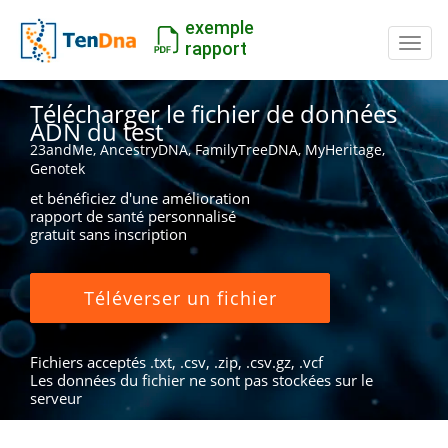
exemple
Inter
rapport
Télécharger le fichier de données
ADN du test
23andMe, AncestryDNA, FamilyTreeDNA, MyHeritage,
Genotek
et bénéficiez d'une amélioration
rapport de santé personnalisé
gratuit sans inscription
Téléverser un fichier
Fichiers acceptés .txt, .csv, .zip, .csv.gz, .vcf
Les données du fichier ne sont pas stockées sur le
serveur