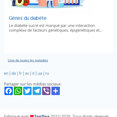
Gènes du diabète
Le diabète sucré est marqué par une interaction
complexe de facteurs génétiques, épigénétiques et...
Liste de toutes les maladies
en
|
de
|
fr
|
es
|
it
|
ua
|
ru
Partager sur les médias sociaux:
Fabriqué avec
TenDna
2022-2026. Tous droits réservés