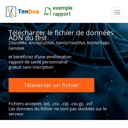
exemple
Inter
rapport
Télécharger le fichier de données
ADN du test
23andMe, AncestryDNA, FamilyTreeDNA, MyHeritage,
Genotek
et bénéficiez d'une amélioration
rapport de santé personnalisé
gratuit sans inscription
Téléverser un fichier
Fichiers acceptés .txt, .csv, .zip, .csv.gz, .vcf
Les données du fichier ne sont pas stockées sur le
serveur