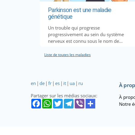
Parkinson est une maladie
génétique
Un trouble qui progresse
progressivement au sein du système
nerveux est connu sous le nom de...
Liste de toutes les maladies
en
|
de
|
fr
|
es
|
it
|
ua
|
ru
À prop
Partager sur les médias sociaux:
À propo
Notre é