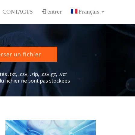
CONTACTS
entrer
rser un fichier
s .txt, .csv, .zip, .csv.gz, .vcf
u fichier ne sont pas stockées