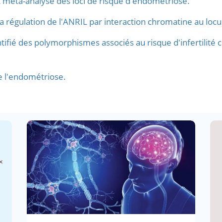
 méta-analyse des loci de risque d'endométriose.
 la régulation de l'ANRIL par interaction chromatine au lo
tifié des polymorphismes associés au risque d'infertilité
de l'endométriose.