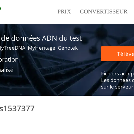
e
PRIX
CONVERTISSEUR
er de données ADN du test
lyTreeDNA, MyHeritage, Genotek
Téléve
oration
alisé
Fichiers accepté
Les données d
sur le serveur
rs1537377