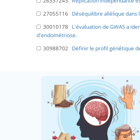
26337243
Réplication indépendante et
27055116
Déséquilibre allélique dans
30010178
L'évaluation de GWAS a iden
d'endométriose.
30988702
Définir le profil génétique 