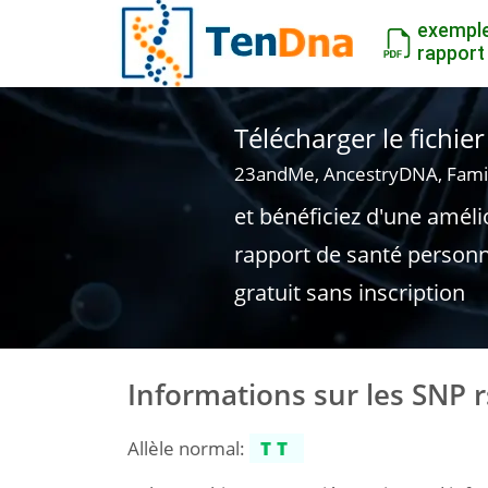
exempl
rapport
Télécharger le fichi
23andMe, AncestryDNA, Fami
et bénéficiez d'une améli
rapport de santé personn
gratuit sans inscription
Informations sur les SNP 
Allèle normal:
TT