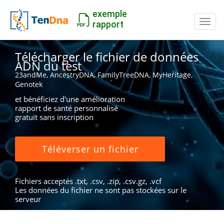
exemple
Inter
rapport
Télécharger le fichier de données
ADN du test
23andMe, AncestryDNA, FamilyTreeDNA, MyHeritage,
Genotek
et bénéficiez d'une amélioration
rapport de santé personnalisé
gratuit sans inscription
Téléverser un fichier
Fichiers acceptés .txt, .csv, .zip, .csv.gz, .vcf
Les données du fichier ne sont pas stockées sur le
serveur