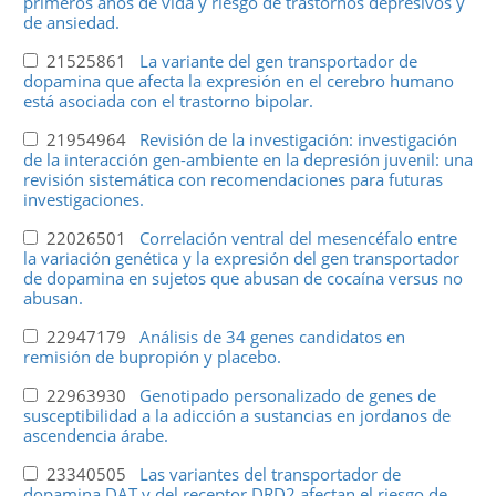
primeros años de vida y riesgo de trastornos depresivos y
de ansiedad.
21525861
La variante del gen transportador de
dopamina que afecta la expresión en el cerebro humano
está asociada con el trastorno bipolar.
21954964
Revisión de la investigación: investigación
de la interacción gen-ambiente en la depresión juvenil: una
revisión sistemática con recomendaciones para futuras
investigaciones.
22026501
Correlación ventral del mesencéfalo entre
la variación genética y la expresión del gen transportador
de dopamina en sujetos que abusan de cocaína versus no
abusan.
22947179
Análisis de 34 genes candidatos en
remisión de bupropión y placebo.
22963930
Genotipado personalizado de genes de
susceptibilidad a la adicción a sustancias en jordanos de
ascendencia árabe.
23340505
Las variantes del transportador de
dopamina DAT y del receptor DRD2 afectan el riesgo de