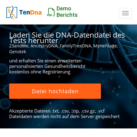
Demo
Schal
Berichts
Laden Sie die DNA-Datendatei des
Tests herunter
23andMe, AncestryDNA, FamilyTreeDNA, MyHeritage,
Genotek
und erhalten Sie einen erweiterten
personalisierten Gesundheitsbericht
kostenlos ohne Registrierung
Datei hochladen
Akzeptierte Dateien .txt, .csv, .zip, .csv.gz, .vcf
Dateidaten werden nicht auf dem Server gespeichert