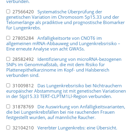
verbunden.
27566420
Systematische Überprüfung der
genetischen Variation im Chromosom 5p15.33 und der
Telomerlänge als prädiktive und prognostische Biomarker
für Lungenkrebs.
27805284
Anfälligkeitsorte von CNOT6 im
allgemeinen mRNA-Abbauweg und Lungenkrebsrisiko –
Eine erneute Analyse von acht GWASs.
28582492
Identifizierung von microRNA-bezogenen
SNPs im Genommaßstab, die mit dem Risiko für
Plattenepithelkarzinome im Kopf- und Halsbereich
verbunden sind.
31009812
Das Lungenkrebsrisiko bei Nichtrauchern
europäischer Abstammung ist mit genetischen Variationen
in der 5(p)15.33 TERT-CLPTM1Ll-Region verbunden.
31878769
Die Auswirkung von Anfälligkeitsvarianten,
die bei Lungenkrebsfällen bei nie rauchenden Frauen
festgestellt wurden, auf männliche Raucher.
32104210
Vererbter Lungenkrebs: eine Übersicht.