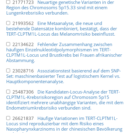
21771723
Neuartige genetische Varianten in der
Region des Chromosoms 5p15.33 sind mit einem
Lungenkrebsrisiko verbunden.
21993562
Eine Metaanalyse, die neue und
bestehende Datensätze kombiniert, bestätigt, dass der
TERT-CLPTM1L-Locus das Melanomrisiko beeinflusst.
22134622
Fehlender Zusammenhang zwischen
häufigen Einzelnukleotidpolymorphismen im TERT-
CLPTM1L-Locus und Brustkrebs bei Frauen afrikanischer
Abstammung.
23028716
Assoziationstest basierend auf dem SNP-
Set: maschinenbasierter Test auf logistischem Kernel vs.
Hauptkomponentenanalyse.
25487306
Die Kandidaten-Locus-Analyse der TERT-
CLPTM1L-Krebsrisikoregion auf Chromosom 5p15
identifiziert mehrere unabhängige Varianten, die mit dem
Endometriumkrebsrisiko verbunden sind.
26621837
Häufige Variationen im TERT-CLPTM1L-
Locus sind reproduzierbar mit dem Risiko eines
Nasopharynxkarzinoms in der chinesischen Bevölkerung