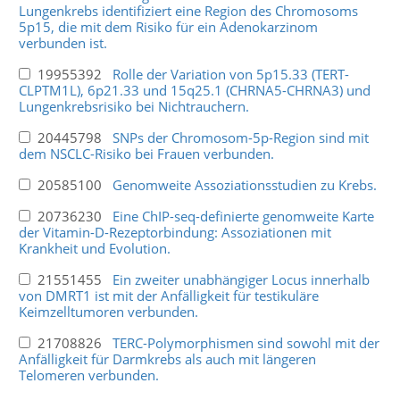
Lungenkrebs identifiziert eine Region des Chromosoms
5p15, die mit dem Risiko für ein Adenokarzinom
verbunden ist.
19955392
Rolle der Variation von 5p15.33 (TERT-
CLPTM1L), 6p21.33 und 15q25.1 (CHRNA5-CHRNA3) und
Lungenkrebsrisiko bei Nichtrauchern.
20445798
SNPs der Chromosom-5p-Region sind mit
dem NSCLC-Risiko bei Frauen verbunden.
20585100
Genomweite Assoziationsstudien zu Krebs.
20736230
Eine ChIP-seq-definierte genomweite Karte
der Vitamin-D-Rezeptorbindung: Assoziationen mit
Krankheit und Evolution.
21551455
Ein zweiter unabhängiger Locus innerhalb
von DMRT1 ist mit der Anfälligkeit für testikuläre
Keimzelltumoren verbunden.
21708826
TERC-Polymorphismen sind sowohl mit der
Anfälligkeit für Darmkrebs als auch mit längeren
Telomeren verbunden.