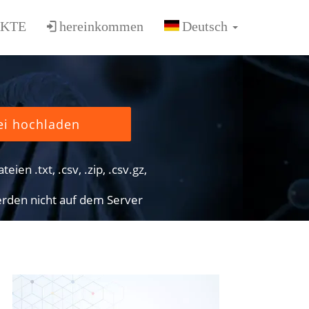
KTE
hereinkommen
ei hochladen
eien .txt, .csv, .zip, .csv.gz,
rden nicht auf dem Server