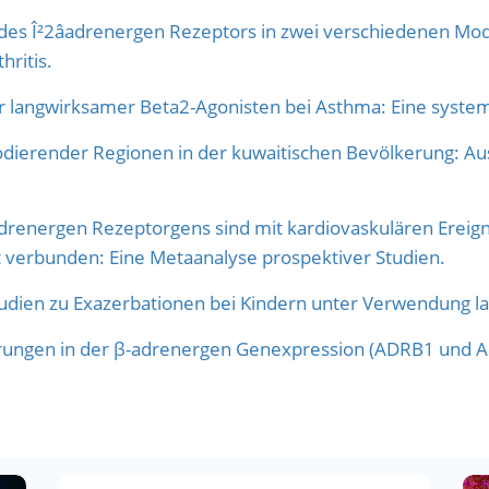
 des Î²2âadrenergen Rezeptors in zwei verschiedenen Mod
ritis.
r langwirksamer Beta2-Agonisten bei Asthma: Eine system
dierender Regionen in der kuwaitischen Bevölkerung: Au
drenergen Rezeptorgens sind mit kardiovaskulären Ereigni
t verbunden: Eine Metaanalyse prospektiver Studien.
udien zu Exazerbationen bei Kindern unter Verwendung l
ungen in der β-adrenergen Genexpression (ADRB1 und 