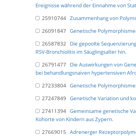
Ereignisse während der Einnahme von Stat
25910744
Zusammenhang von Polymorp
26091847
Genetische Polymorphismen
26587832
Die gepoolte Sequenzierung
RSV-Bronchiolitis im Säuglingsalter hin.
26791477
Die Auswirkungen von Genen,
bei behandlungsnaiven hypertensiven Afr
27233804
Genetische Polymorphismen
27247849
Genetische Variation und ko
27411394
Gemeinsame genetische Vari
Kohorte von Kindern aus Zypern.
27669015
Adrenerger Rezeptorpolymor