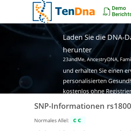
Demo
Bericht
Laden Sie die DNA-Da
herunter
23andMe, AncestryDNA, Fami
und erhalten Sie einen e
personalisierten Gesundh
kostenlos ohne Registrie
SNP-Informationen rs180
Normales Allel:
CC