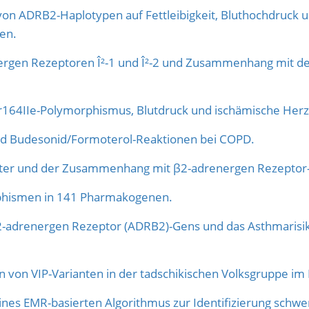
von ADRB2-Haplotypen auf Fettleibigkeit, Bluthochdruck 
en.
rgen Rezeptoren Î²-1 und Î²-2 und Zusammenhang mit der
r164IIe-Polymorphismus, Blutdruck und ischämische Herz
 Budesonid/Formoterol-Reaktionen bei COPD.
lter und der Zusammenhang mit β2-adrenergen Rezeptor
phismen in 141 Pharmakogenen.
adrenergen Rezeptor (ADRB2)-Gens und das Asthmarisiko:
von VIP-Varianten in der tadschikischen Volksgruppe im
eines EMR-basierten Algorithmus zur Identifizierung sch