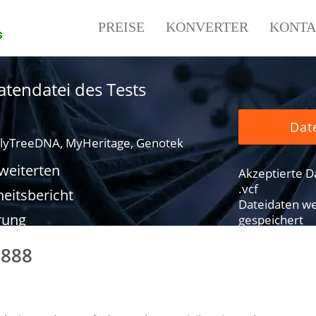
PREISE
KONVERTER
KONTA
s
tendatei des Tests
Dat
lyTreeDNA, MyHeritage, Genotek
rweiterten
Akzeptierte Dat
.vcf
eitsbericht
Dateidaten we
rung
gespeichert
0888