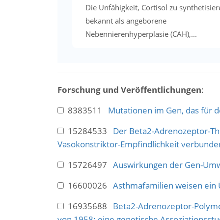
Die Unfähigkeit, Cortisol zu synthetisier
bekannt als angeborene
Nebennierenhyperplasie (CAH),...
Forschung und Veröffentlichungen
:
8383511
Mutationen im Gen, das für 
15284533
Der Beta2-Adrenozeptor-Thr1
Vasokonstriktor-Empfindlichkeit verbunde
15726497
Auswirkungen der Gen-Umwel
16600026
Asthmafamilien weisen ein 
16935688
Beta2-Adrenozeptor-Polymor
von 1958: eine genetische Assoziationsstu