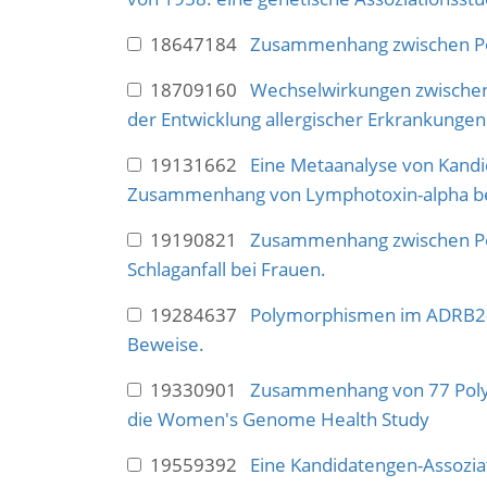
18647184
Zusammenhang zwischen Po
18709160
Wechselwirkungen zwischen
der Entwicklung allergischer Erkrankungen
19131662
Eine Metaanalyse von Kandi
Zusammenhang von Lymphotoxin-alpha bei 
19190821
Zusammenhang zwischen Po
Schlaganfall bei Frauen.
19284637
Polymorphismen im ADRB2-G
Beweise.
19330901
Zusammenhang von 77 Polym
die Women's Genome Health Study
19559392
Eine Kandidatengen-Assozia