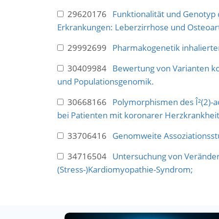
29620176
Funktionalität und Genotyp
Erkrankungen: Leberzirrhose und Osteoarth
29992699
Pharmakogenetik inhalierte
30409984
Bewertung von Varianten ko
und Populationsgenomik.
30668166
Polymorphismen des Î²(2)-a
bei Patienten mit koronarer Herzkrankhei
33706416
Genomweite Assoziationsst
34716504
Untersuchung von Veränder
(Stress-)Kardiomyopathie-Syndrom;