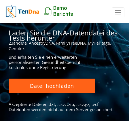
Demo
Schal
Berichts
Laden Sie die DNA-Datendatei des
Tests herunter
23andMe, AncestryDNA, FamilyTreeDNA, MyHeritage,
Genotek
und erhalten Sie einen erweiterten
personalisierten Gesundheitsbericht
kostenlos ohne Registrierung
Datei hochladen
Akzeptierte Dateien .txt, .csv, .zip, .csv.gz, .vcf
Dateidaten werden nicht auf dem Server gespeichert