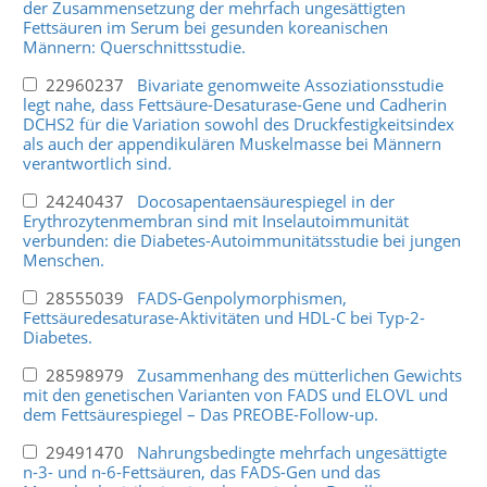
der Zusammensetzung der mehrfach ungesättigten
Fettsäuren im Serum bei gesunden koreanischen
Männern: Querschnittsstudie.
22960237
Bivariate genomweite Assoziationsstudie
legt nahe, dass Fettsäure-Desaturase-Gene und Cadherin
DCHS2 für die Variation sowohl des Druckfestigkeitsindex
als auch der appendikulären Muskelmasse bei Männern
verantwortlich sind.
24240437
Docosapentaensäurespiegel in der
Erythrozytenmembran sind mit Inselautoimmunität
verbunden: die Diabetes-Autoimmunitätsstudie bei jungen
Menschen.
28555039
FADS-Genpolymorphismen,
Fettsäuredesaturase-Aktivitäten und HDL-C bei Typ-2-
Diabetes.
28598979
Zusammenhang des mütterlichen Gewichts
mit den genetischen Varianten von FADS und ELOVL und
dem Fettsäurespiegel – Das PREOBE-Follow-up.
29491470
Nahrungsbedingte mehrfach ungesättigte
n-3- und n-6-Fettsäuren, das FADS-Gen und das