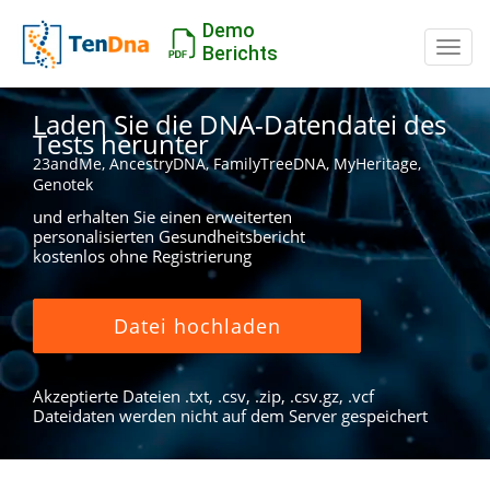
Demo
Schal
Berichts
Laden Sie die DNA-Datendatei des
Tests herunter
23andMe, AncestryDNA, FamilyTreeDNA, MyHeritage,
Genotek
und erhalten Sie einen erweiterten
personalisierten Gesundheitsbericht
kostenlos ohne Registrierung
Datei hochladen
Akzeptierte Dateien .txt, .csv, .zip, .csv.gz, .vcf
Dateidaten werden nicht auf dem Server gespeichert