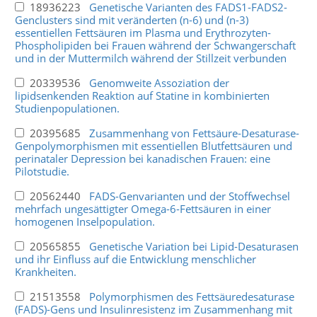
18936223
Genetische Varianten des FADS1-FADS2-
Genclusters sind mit veränderten (n-6) und (n-3)
essentiellen Fettsäuren im Plasma und Erythrozyten-
Phospholipiden bei Frauen während der Schwangerschaft
und in der Muttermilch während der Stillzeit verbunden
20339536
Genomweite Assoziation der
lipidsenkenden Reaktion auf Statine in kombinierten
Studienpopulationen.
20395685
Zusammenhang von Fettsäure-Desaturase-
Genpolymorphismen mit essentiellen Blutfettsäuren und
perinataler Depression bei kanadischen Frauen: eine
Pilotstudie.
20562440
FADS-Genvarianten und der Stoffwechsel
mehrfach ungesättigter Omega-6-Fettsäuren in einer
homogenen Inselpopulation.
20565855
Genetische Variation bei Lipid-Desaturasen
und ihr Einfluss auf die Entwicklung menschlicher
Krankheiten.
21513558
Polymorphismen des Fettsäuredesaturase
(FADS)-Gens und Insulinresistenz im Zusammenhang mit