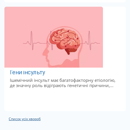
Гени інсульту
Ішемічний інсульт має багатофакторну етіологію,
де значну роль відіграють генетичні причини,...
Список усіх хвороб