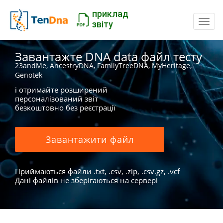
приклад
Пере
звіту
Завантажте DNA data файл тесту
23andMe, AncestryDNA, FamilyTreeDNA, MyHeritage,
Genotek
і отримайте розширений
персоналізований звіт
безкоштовно без реєстрації
Завантажити файл
Приймаються файли .txt, .csv, .zip, .csv.gz, .vcf
Дані файлів не зберігаються на сервері