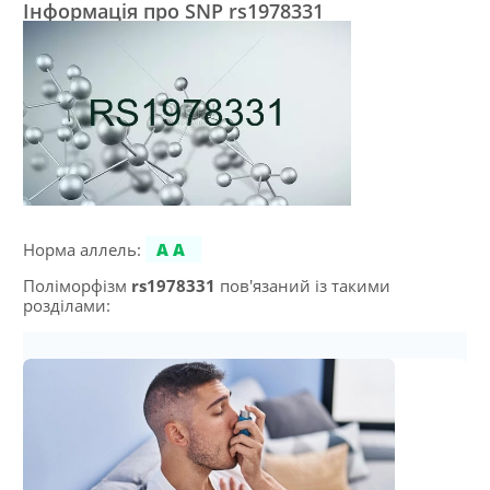
Інформація про SNP rs1978331
Норма аллель:
AA
Поліморфізм
rs1978331
пов'язаний із такими
розділами: