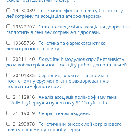
19130089
Генетичні ефекти в шляху біосинтезу
лейкотрієну та асоціація з атеросклерозом.
19622707
Статево-специфічна асоціація депресії та
гаплотипу в гені лейкотрієн А4 гідролази.
19665766
Генетика та фармакогенетика
лейкотрієнового шляху.
20211140
Локус lta4h модулює сприйнятливість
до мікобактеріальної інфекції у рибок даніо та людей.
20401335
Серповидно-клітинна анемія в
постгеномну еру: моногенне захворювання з
полігенним фенотипом.
21112816
Аналіз асоціації поліморфізму гена
LTA4H і туберкульозу легень у 9115 суб'єктів.
21119019
Лепра і геном людини.
21293878
Генетичний внесок лейкотрієнового
шляху в ішемічну хворобу серця.