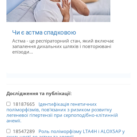
Чи є астма спадковою
Астма - це респіраторний стан, який включає
запалення дихальних шляхів і повторювані
епізоди...
Дослідження та публікації
:
18187665
Ідентифікація генетичних
поліморфізмів, пов'язаних з ризиком розвитку
легеневої гіпертензії при серпоподібно-клітинній
анемії.
18547289
Роль поліморфізму LTA4H і ALOX5AP у
схильності до астми та алергії.