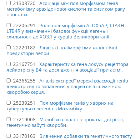
21308720
Асоціації між поліморфізмом генів
метаболізму арахідонової кислоти та ризиком раку
простати.
22206291
Роль поліморфізмів ALOX5AP, LTA4H і
LTB4R у визначенні базової функції легень і
схильності до ХОЗЛ у курців Великобританії.
22220182
Людські поліморфізми як клінічні
предиктори лепри.
23167751
Характеристика гена локусу рецептора
лейкотрієну B4 та дослідження асоціації при астмі.
24366255
Аналіз експресії мережі взаємодії генів
лейкотрієну та запалення у пацієнтів з ішемічною
хворобою серця.
25239251
Поліморфізми генів у хворих на
туберкульоз легенів з Мозамбіку.
27219008
Малобактеріальна проказа: дві різні,
генетично забуті хвороби.
33170163
Вивчення добавки та генетичного тесту