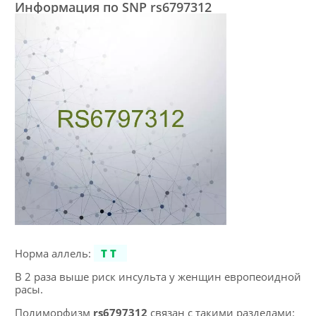
Информация по SNP rs6797312
Норма аллель:
TT
В 2 раза выше риск инсульта у женщин европеоидной
расы.
Полиморфизм
rs6797312
связан с такими разделами: