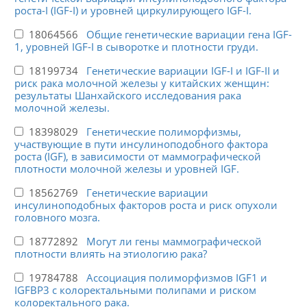
роста-I (IGF-I) и уровней циркулирующего IGF-I.
18064566
Общие генетические вариации гена IGF-
1, уровней IGF-I в сыворотке и плотности груди.
18199734
Генетические вариации IGF-I и IGF-II и
риск рака молочной железы у китайских женщин:
результаты Шанхайского исследования рака
молочной железы.
18398029
Генетические полиморфизмы,
участвующие в пути инсулиноподобного фактора
роста (IGF), в зависимости от маммографической
плотности молочной железы и уровней IGF.
18562769
Генетические вариации
инсулиноподобных факторов роста и риск опухоли
головного мозга.
18772892
Могут ли гены маммографической
плотности влиять на этиологию рака?
19784788
Ассоциация полиморфизмов IGF1 и
IGFBP3 с колоректальными полипами и риском
колоректального рака.