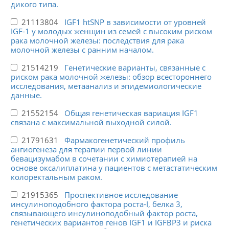
дикого типа.
21113804
IGF1 htSNP в зависимости от уровней
IGF-1 у молодых женщин из семей с высоким риском
рака молочной железы: последствия для рака
молочной железы с ранним началом.
21514219
Генетические варианты, связанные с
риском рака молочной железы: обзор всестороннего
исследования, метаанализ и эпидемиологические
данные.
21552154
Общая генетическая вариация IGF1
связана с максимальной выходной силой.
21791631
Фармакогенетический профиль
ангиогенеза для терапии первой линии
бевацизумабом в сочетании с химиотерапией на
основе оксалиплатина у пациентов с метастатическим
колоректальным раком.
21915365
Проспективное исследование
инсулиноподобного фактора роста-I, белка 3,
связывающего инсулиноподобный фактор роста,
генетических вариантов генов IGF1 и IGFBP3 и риска