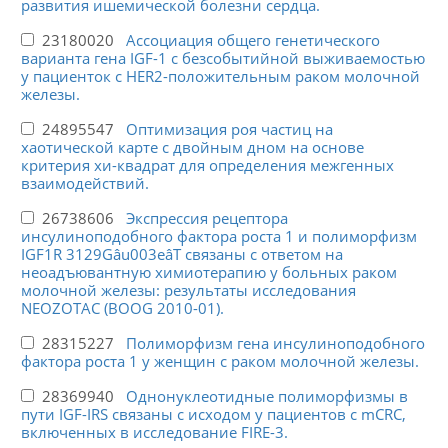
развития ишемической болезни сердца.
23180020
Ассоциация общего генетического
варианта гена IGF-1 с безсобытийной выживаемостью
у пациенток с HER2-положительным раком молочной
железы.
24895547
Оптимизация роя частиц на
хаотической карте с двойным дном на основе
критерия хи-квадрат для определения межгенных
взаимодействий.
26738606
Экспрессия рецептора
инсулиноподобного фактора роста 1 и полиморфизм
IGF1R 3129Gâu003eâT связаны с ответом на
неоадъювантную химиотерапию у больных раком
молочной железы: результаты исследования
NEOZOTAC (BOOG 2010-01).
28315227
Полиморфизм гена инсулиноподобного
фактора роста 1 у женщин с раком молочной железы.
28369940
Однонуклеотидные полиморфизмы в
пути IGF-IRS связаны с исходом у пациентов с mCRC,
включенных в исследование FIRE-3.