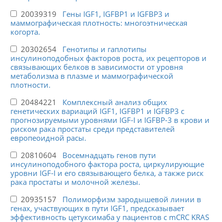
20039319
Гены IGF1, IGFBP1 и IGFBP3 и
маммографическая плотность: многоэтническая
когорта.
20302654
Генотипы и гаплотипы
инсулиноподобных факторов роста, их рецепторов и
связывающих белков в зависимости от уровня
метаболизма в плазме и маммографической
плотности.
20484221
Комплексный анализ общих
генетических вариаций IGF1, IGFBP1 и IGFBP3 с
прогнозируемыми уровнями IGF-I и IGFBP-3 в крови и
риском рака простаты среди представителей
европеоидной расы.
20810604
Восемнадцать генов пути
инсулиноподобного фактора роста, циркулирующие
уровни IGF-I и его связывающего белка, а также риск
рака простаты и молочной железы.
20935157
Полиморфизм зародышевой линии в
генах, участвующих в пути IGF1, предсказывает
эффективность цетуксимаба у пациентов с mCRC KRAS