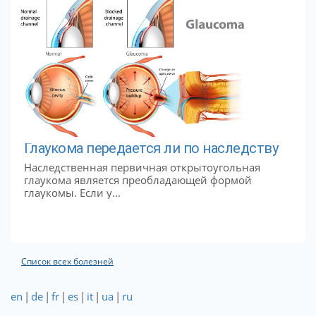
Глаукома передается ли по наследству
Наследственная первичная открытоугольная
глаукома является преобладающей формой
глаукомы. Если у...
Список всех болезней
en
|
de
|
fr
|
es
|
it
|
ua
|
ru