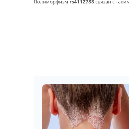
Полиморфизм
rs4112788
связан с таки