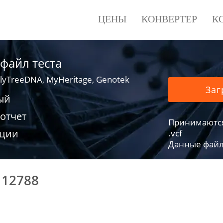
ЦЕНЫ
КОНВЕРТЕР
К
 файл теста
lyTreeDNA, MyHeritage, Genotek
Заг
ый
отчет
Принимаются фа
ации
.vcf
Данные файло
112788