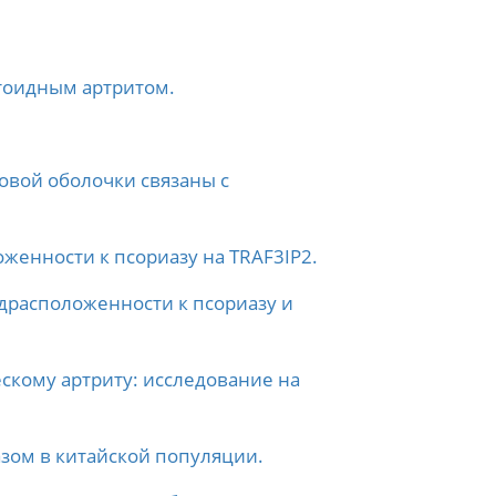
атоидным артритом.
овой оболочки связаны с
енности к псориазу на TRAF3IP2.
расположенности к псориазу и
скому артриту: исследование на
азом в китайской популяции.