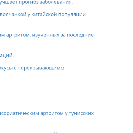
лучшает прогноз заболевания.
 волчанкой у китайской популяции
м артритом, изученных за последние
иаций.
локусы с перекрывающимся
 псориатическим артритом у тунисских