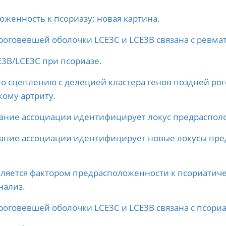
женность к псориазу: новая картина.
роговевшей оболочки LCE3C и LCE3B связана с ревм
E3B/LCE3C при псориазе.
о сцеплению с делецией кластера генов поздней рог
ому артриту.
ние ассоциации идентифицирует локус предрасполож
ание ассоциации идентифицирует новые локусы пред
вляется фактором предрасположенности к псориатиче
нализ.
роговевшей оболочки LCE3C и LCE3B связана с псори