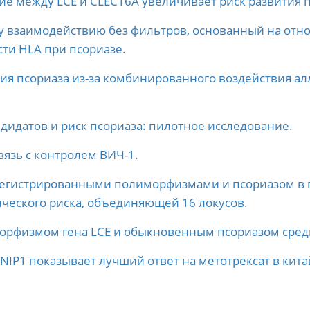
ие между LCE и CLEC16A увеличивает риск развития п
 взаимодействию без фильтров, основанный на отн
сти HLA при псориазе.
я псориаза из-за комбинированного воздействия алл
идатов и риск псориаза: пилотное исследование.
вязь с контролем ВИЧ-1.
регистрированными полиморфизмами и псориазом в 
ческого риска, объединяющей 16 локусов.
орфизмом гена LCE и обыкновенным псориазом сред
TNIP1 показывает лучший ответ на метотрексат в ки