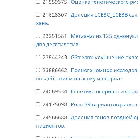
21559375
Оценка генетического рис
21628307
Делеция LCE3C_LCE3B свя
хань.
23251581
Метаанализ 125 однонукл
два десятилетия.
23844243
GStream: улучшение охва
23886662
Полногеномное исследов
воздействием на астму и псориаз.
24069534
Генетика псориаза и фар
24175098
Роль 39 вариантов риска 
24566688
Делеция генов поздней ор
пациентов.