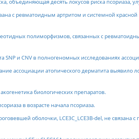
ка, объединяющая десять локусов риска псориаза, у
зана с ревматоидным артритом и системной красной
еотидных полиморфизмов, связанных с ревматоидны
та SNP и CNV в полногеномных исследованиях ассоц
ание ассоциации атопического дерматита выявило 
макогенетика биологических препаратов.
псориаза в возрасте начала псориаза.
оговевшей оболочки, LCE3C_LCE3B-del, не связана с