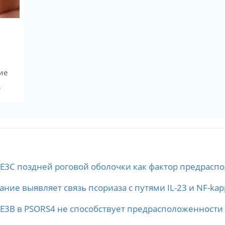
ие
,
CE3C поздней роговой оболочки как фактор предраспо
ие выявляет связь псориаза с путями IL-23 и NF-kap
CE3B в PSORS4 не способствует предрасположенности