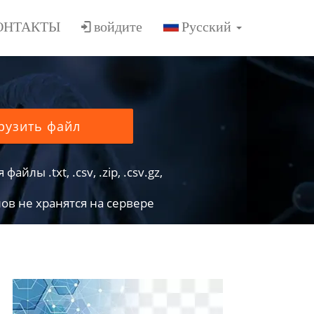
ОНТАКТЫ
войдите
рузить файл
йлы .txt, .csv, .zip, .csv.gz,
в не хранятся на сервере