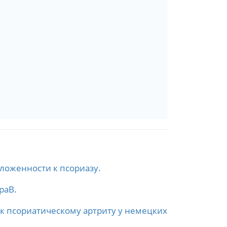
ложенности к псориазу.
paB.
 к псориатическому артриту у немецких