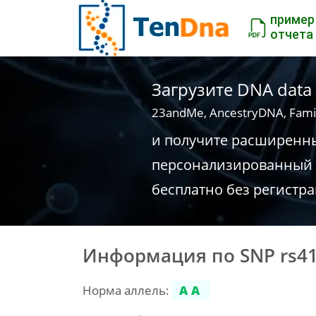
пример
отчета
Загрузите DNA data
23andMe, AncestryDNA, Fami
и получите расширенн
персонализированный 
бесплатно без регистр
Информация по SNP rs4
Норма аллель:
AA