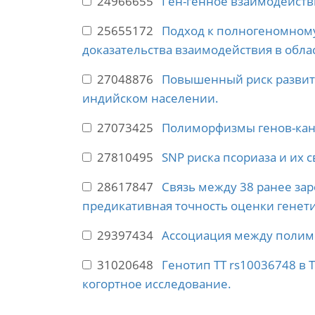
24966655
Ген-генное взаимодейств
25655172
Подход к полногеномному
доказательства взаимодействия в обла
27048876
Повышенный риск развити
индийском населении.
27073425
Полиморфизмы генов-канд
27810495
SNP риска псориаза и их с
28617847
Связь между 38 ранее за
предикативная точность оценки генети
29397434
Ассоциация между полим
31020648
Генотип TT rs10036748 в 
когортное исследование.