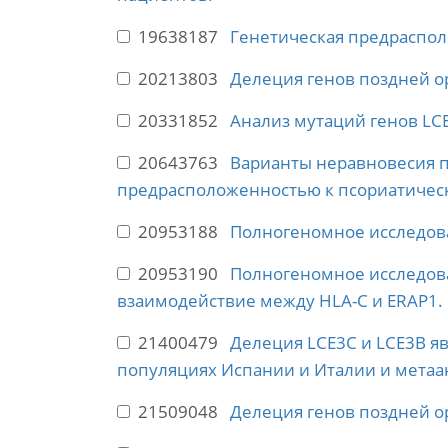
19638187
Генетическая предрасполо
20213803
Делеция генов поздней о
20331852
Анализ мутаций генов LC
20643763
Варианты неравновесия п
предрасположенностью к псориатическ
20953188
Полногеномное исследова
20953190
Полногеномное исследов
взаимодействие между HLA-C и ERAP1.
21400479
Делеция LCE3C и LCE3B я
популяциях Испании и Италии и метаа
21509048
Делеция генов поздней о