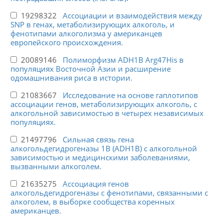
19298322
Ассоциации и взаимодействия между
SNP в генах, метаболизирующих алкоголь, и
фенотипами алкоголизма у американцев
европейского происхождения.
20089146
Полиморфизм ADH1B Arg47His в
популяциях Восточной Азии и расширение
одомашнивания риса в истории.
21083667
Исследование на основе гаплотипов
ассоциации генов, метаболизирующих алкоголь, с
алкогольной зависимостью в четырех независимых
популяциях.
21497796
Сильная связь гена
алкогольдегидрогеназы 1B (ADH1B) с алкогольной
зависимостью и медицинскими заболеваниями,
вызванными алкоголем.
21635275
Ассоциация генов
алкогольдегидрогеназы с фенотипами, связанными с
алкоголем, в выборке сообщества коренных
американцев.