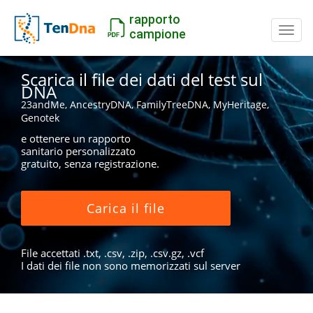
rapporto
Inter
campione
Scarica il file dei dati del test sul
DNA
23andMe, AncestryDNA, FamilyTreeDNA, MyHeritage,
Genotek
e ottenere un rapporto
sanitario personalizzato
gratuito, senza registrazione.
Carica il file
File accettati .txt, .csv, .zip, .csv.gz, .vcf
I dati dei file non sono memorizzati sul server