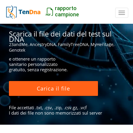
rapporto
Inter
campione
Scarica il file dei dati del test sul
DNA
23andMe, AncestryDNA, FamilyTreeDNA, MyHeritage,
Genotek
e ottenere un rapporto
sanitario personalizzato
gratuito, senza registrazione.
Carica il file
File accettati .txt, .csv, .zip, .csv.gz, .vcf
I dati dei file non sono memorizzati sul server