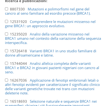
Ricerca e pubblicazioni
:
8807330
Mutazioni e polimorfismi nel gene del
cancro al seno familiare ad esordio precoce (BRCA1).
12531920
Comprendere le mutazioni missenso nel
gene BRCA1: un approccio evolutivo.
15235020
Analisi della variazione missenso nel
BRCA1 umano nel contesto della variazione della sequenza
interspecifica.
15726418
Varianti BRCA1 in uno studio familiare di
donne afroamericane e latine.
15744044
Analisi allelica completa delle varianti
BRCA1 e BRCA2 in giovani pazienti nigeriani con cancro al
seno.
16267036
Applicazione di fenotipi embrionali letali o
altri fenotipi evidenti per caratterizzare il significato clinico
delle varianti genetiche trovate nei trans con mutazioni
deleterie note.
16518693
Selezione naturale e sequenze BRCA1 nei
mammiferi: chiarire i siti funzionalmente importanti