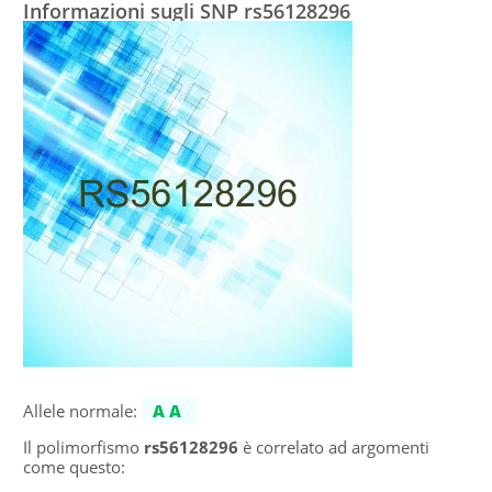
Informazioni sugli SNP rs56128296
Allele normale:
AA
Il polimorfismo
rs56128296
è correlato ad argomenti
come questo: