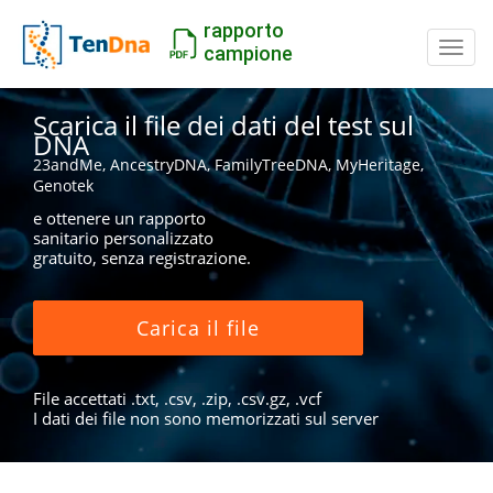
rapporto
Inter
campione
Scarica il file dei dati del test sul
DNA
23andMe, AncestryDNA, FamilyTreeDNA, MyHeritage,
Genotek
e ottenere un rapporto
sanitario personalizzato
gratuito, senza registrazione.
Carica il file
File accettati .txt, .csv, .zip, .csv.gz, .vcf
I dati dei file non sono memorizzati sul server