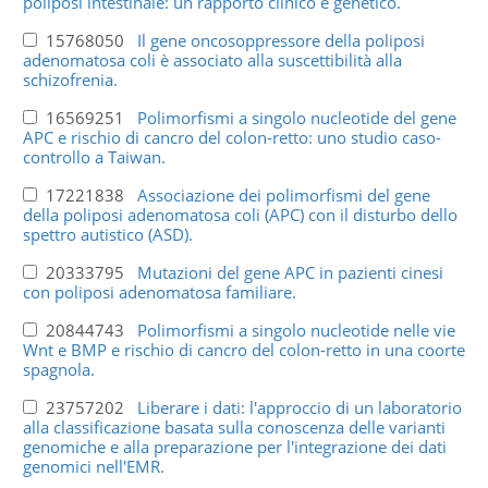
poliposi intestinale: un rapporto clinico e genetico.
15768050
Il gene oncosoppressore della poliposi
adenomatosa coli è associato alla suscettibilità alla
schizofrenia.
16569251
Polimorfismi a singolo nucleotide del gene
APC e rischio di cancro del colon-retto: uno studio caso-
controllo a Taiwan.
17221838
Associazione dei polimorfismi del gene
della poliposi adenomatosa coli (APC) con il disturbo dello
spettro autistico (ASD).
20333795
Mutazioni del gene APC in pazienti cinesi
con poliposi adenomatosa familiare.
20844743
Polimorfismi a singolo nucleotide nelle vie
Wnt e BMP e rischio di cancro del colon-retto in una coorte
spagnola.
23757202
Liberare i dati: l'approccio di un laboratorio
alla classificazione basata sulla conoscenza delle varianti
genomiche e alla preparazione per l'integrazione dei dati
genomici nell'EMR.