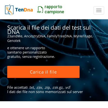
rapporto
Inter
campione
Scarica il file dei dati del test sul
DNA
23andMe, AncestryDNA, FamilyTreeDNA, MyHeritage,
Genotek
e ottenere un rapporto
sanitario personalizzato
gratuito, senza registrazione.
Carica il file
File accettati .txt, .csv, .zip, .csv.gz, .vcf
I dati dei file non sono memorizzati sul server