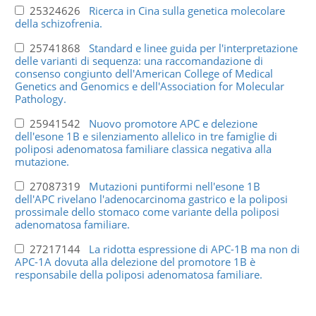
25324626
Ricerca in Cina sulla genetica molecolare
della schizofrenia.
25741868
Standard e linee guida per l'interpretazione
delle varianti di sequenza: una raccomandazione di
consenso congiunto dell'American College of Medical
Genetics and Genomics e dell'Association for Molecular
Pathology.
25941542
Nuovo promotore APC e delezione
dell'esone 1B e silenziamento allelico in tre famiglie di
poliposi adenomatosa familiare classica negativa alla
mutazione.
27087319
Mutazioni puntiformi nell'esone 1B
dell'APC rivelano l'adenocarcinoma gastrico e la poliposi
prossimale dello stomaco come variante della poliposi
adenomatosa familiare.
27217144
La ridotta espressione di APC-1B ma non di
APC-1A dovuta alla delezione del promotore 1B è
responsabile della poliposi adenomatosa familiare.