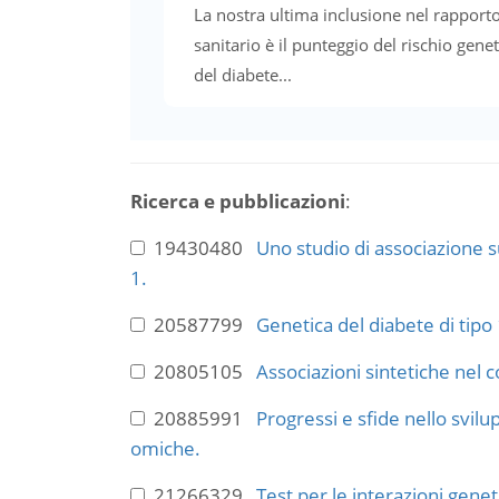
La nostra ultima inclusione nel rapport
sanitario è il punteggio del rischio gene
del diabete...
Ricerca e pubblicazioni
:
19430480
Uno studio di associazione su
1.
20587799
Genetica del diabete di tipo 
20805105
Associazioni sintetiche nel c
20885991
Progressi e sfide nello svilu
omiche.
21266329
Test per le interazioni geneti