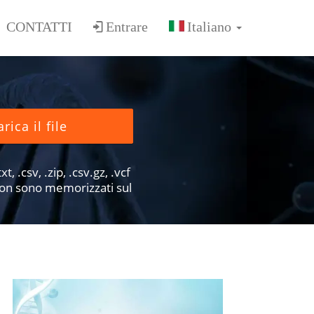
CONTATTI
Entrare
rica il file
xt, .csv, .zip, .csv.gz, .vcf
e non sono memorizzati sul