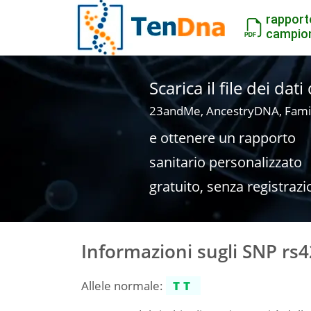
rapport
campio
Scarica il file dei dat
23andMe, AncestryDNA, Fami
e ottenere un rapporto
sanitario personalizzato
gratuito, senza registrazi
Informazioni sugli SNP rs
Allele normale:
TT