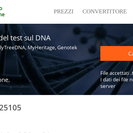
o
PREZZI
CONVERTITORE
ne
i del test sul DNA
lyTreeDNA, MyHeritage, Genotek
Ca
File accettati .t
one.
I dati dei fil
server
425105