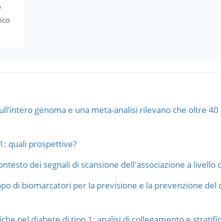
o
tico
ll’intero genoma e una meta-analisi rilevano che oltre 40 lo
1: quali prospettive?
ontesto dei segnali di scansione dell'associazione a livello
ppo di biomarcatori per la previsione e la prevenzione del 
che nel diabete di tipo 1: analisi di collegamento e stratific