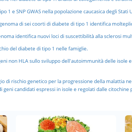
tipo 1 e SNP GWAS nella popolazione caucasica degli Stati Un
enoma di sei coorti di diabete di tipo 1 identifica molteplici
noma identifica nuovi loci di suscettibilità alla sclerosi mul
chio del diabete di tipo 1 nelle famiglie.
 geni non HLA sullo sviluppo dell'autoimmunità delle isole e
o di rischio genetico per la progressione della malattia nei
 geni candidati espressi in isole e regolati dalle citochin