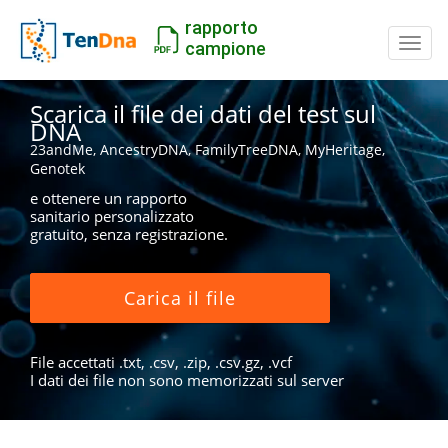
rapporto
Inter
campione
Scarica il file dei dati del test sul
DNA
23andMe, AncestryDNA, FamilyTreeDNA, MyHeritage,
Genotek
e ottenere un rapporto
sanitario personalizzato
gratuito, senza registrazione.
Carica il file
File accettati .txt, .csv, .zip, .csv.gz, .vcf
I dati dei file non sono memorizzati sul server