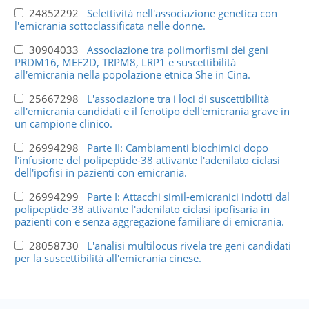
24852292
Selettività nell'associazione genetica con
l'emicrania sottoclassificata nelle donne.
30904033
Associazione tra polimorfismi dei geni
PRDM16, MEF2D, TRPM8, LRP1 e suscettibilità
all'emicrania nella popolazione etnica She in Cina.
25667298
L'associazione tra i loci di suscettibilità
all'emicrania candidati e il fenotipo dell'emicrania grave in
un campione clinico.
26994298
Parte II: Cambiamenti biochimici dopo
l'infusione del polipeptide-38 attivante l'adenilato ciclasi
dell'ipofisi in pazienti con emicrania.
26994299
Parte I: Attacchi simil-emicranici indotti dal
polipeptide-38 attivante l'adenilato ciclasi ipofisaria in
pazienti con e senza aggregazione familiare di emicrania.
28058730
L'analisi multilocus rivela tre geni candidati
per la suscettibilità all'emicrania cinese.