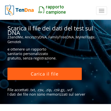
rapporto
Inter
campione
Scarica il file dei dati del test sul
DNA
23andMe, AncestryDNA, FamilyTreeDNA, MyHeritage,
Genotek
e ottenere un rapporto
sanitario personalizzato
gratuito, senza registrazione.
Carica il file
File accettati .txt, .csv, .zip, .csv.gz, .vcf
I dati dei file non sono memorizzati sul server