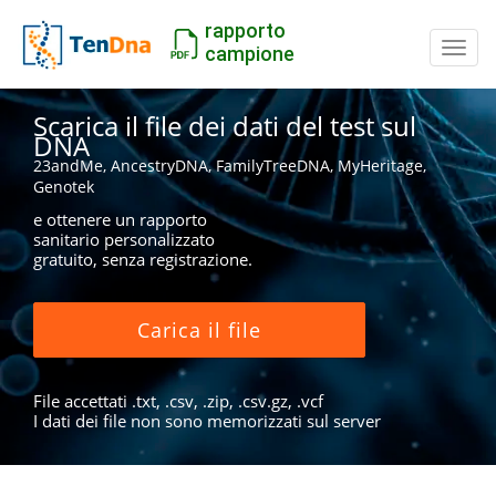
rapporto
Inter
campione
Scarica il file dei dati del test sul
DNA
23andMe, AncestryDNA, FamilyTreeDNA, MyHeritage,
Genotek
e ottenere un rapporto
sanitario personalizzato
gratuito, senza registrazione.
Carica il file
File accettati .txt, .csv, .zip, .csv.gz, .vcf
I dati dei file non sono memorizzati sul server