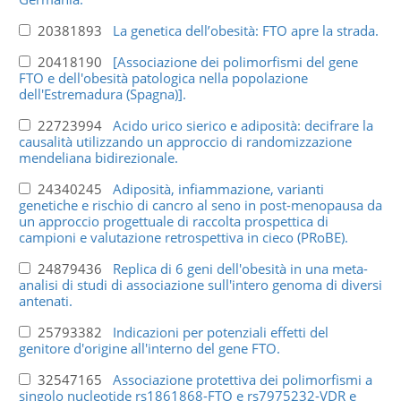
20381893
La genetica dell’obesità: FTO apre la strada.
20418190
[Associazione dei polimorfismi del gene
FTO e dell'obesità patologica nella popolazione
dell'Estremadura (Spagna)].
22723994
Acido urico sierico e adiposità: decifrare la
causalità utilizzando un approccio di randomizzazione
mendeliana bidirezionale.
24340245
Adiposità, infiammazione, varianti
genetiche e rischio di cancro al seno in post-menopausa da
un approccio progettuale di raccolta prospettica di
campioni e valutazione retrospettiva in cieco (PRoBE).
24879436
Replica di 6 geni dell'obesità in una meta-
analisi di studi di associazione sull'intero genoma di diversi
antenati.
25793382
Indicazioni per potenziali effetti del
genitore d'origine all'interno del gene FTO.
32547165
Associazione protettiva dei polimorfismi a
singolo nucleotide rs1861868-FTO e rs7975232-VDR e