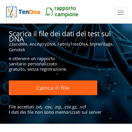
rapporto
Inter
campione
Scarica il file dei dati del test sul
DNA
23andMe, AncestryDNA, FamilyTreeDNA, MyHeritage,
Genotek
e ottenere un rapporto
sanitario personalizzato
gratuito, senza registrazione.
Carica il file
File accettati .txt, .csv, .zip, .csv.gz, .vcf
I dati dei file non sono memorizzati sul server