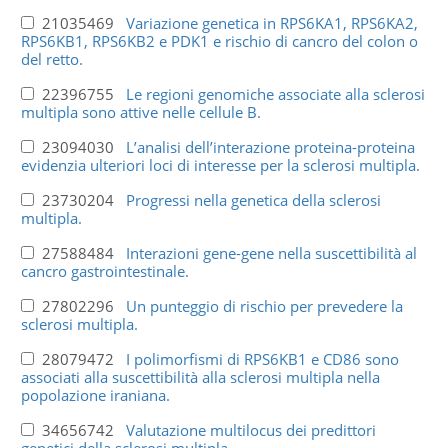
21035469
Variazione genetica in RPS6KA1, RPS6KA2,
RPS6KB1, RPS6KB2 e PDK1 e rischio di cancro del colon o
del retto.
22396755
Le regioni genomiche associate alla sclerosi
multipla sono attive nelle cellule B.
23094030
L’analisi dell’interazione proteina-proteina
evidenzia ulteriori loci di interesse per la sclerosi multipla.
23730204
Progressi nella genetica della sclerosi
multipla.
27588484
Interazioni gene-gene nella suscettibilità al
cancro gastrointestinale.
27802296
Un punteggio di rischio per prevedere la
sclerosi multipla.
28079472
I polimorfismi di RPS6KB1 e CD86 sono
associati alla suscettibilità alla sclerosi multipla nella
popolazione iraniana.
34656742
Valutazione multilocus dei predittori
genetici della sclerosi multipla.