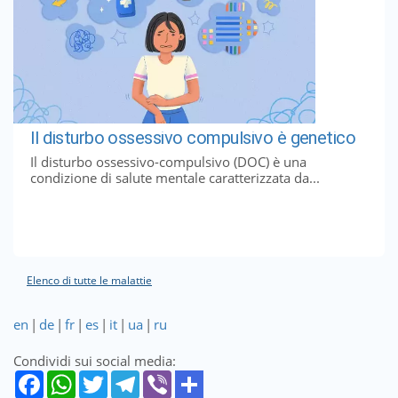
Il disturbo ossessivo compulsivo è genetico
Il disturbo ossessivo-compulsivo (DOC) è una
condizione di salute mentale caratterizzata da...
Elenco di tutte le malattie
en
|
de
|
fr
|
es
|
it
|
ua
|
ru
Condividi sui social media: