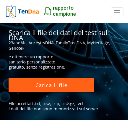
rapporto
Inter
campione
Scarica il file dei dati del test sul
DNA
23andMe, AncestryDNA, FamilyTreeDNA, MyHeritage,
Genotek
e ottenere un rapporto
sanitario personalizzato
gratuito, senza registrazione.
Carica il file
File accettati .txt, .csv, .zip, .csv.gz, .vcf
I dati dei file non sono memorizzati sul server