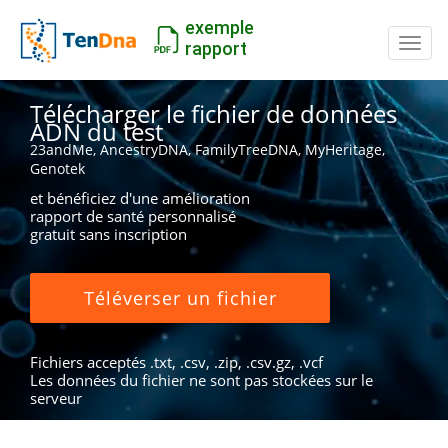
exemple
Inter
rapport
Télécharger le fichier de données
ADN du test
23andMe, AncestryDNA, FamilyTreeDNA, MyHeritage,
Genotek
et bénéficiez d'une amélioration
rapport de santé personnalisé
gratuit sans inscription
Téléverser un fichier
Fichiers acceptés .txt, .csv, .zip, .csv.gz, .vcf
Les données du fichier ne sont pas stockées sur le
serveur