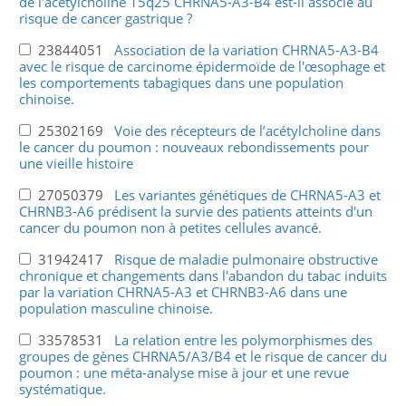
de l'acétylcholine 15q25 CHRNA5-A3-B4 est-il associé au
risque de cancer gastrique ?
23844051
Association de la variation CHRNA5-A3-B4
avec le risque de carcinome épidermoïde de l'œsophage et
les comportements tabagiques dans une population
chinoise.
25302169
Voie des récepteurs de l’acétylcholine dans
le cancer du poumon : nouveaux rebondissements pour
une vieille histoire
27050379
Les variantes génétiques de CHRNA5-A3 et
CHRNB3-A6 prédisent la survie des patients atteints d'un
cancer du poumon non à petites cellules avancé.
31942417
Risque de maladie pulmonaire obstructive
chronique et changements dans l'abandon du tabac induits
par la variation CHRNA5-A3 et CHRNB3-A6 dans une
population masculine chinoise.
33578531
La relation entre les polymorphismes des
groupes de gènes CHRNA5/A3/B4 et le risque de cancer du
poumon : une méta-analyse mise à jour et une revue
systématique.