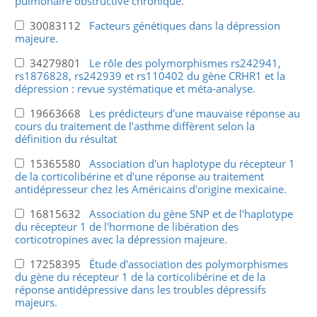
pulmonaire obstructive chronique.
30083112
Facteurs génétiques dans la dépression
majeure.
34279801
Le rôle des polymorphismes rs242941,
rs1876828, rs242939 et rs110402 du gène CRHR1 et la
dépression : revue systématique et méta-analyse.
19663668
Les prédicteurs d’une mauvaise réponse au
cours du traitement de l’asthme diffèrent selon la
définition du résultat
15365580
Association d'un haplotype du récepteur 1
de la corticolibérine et d'une réponse au traitement
antidépresseur chez les Américains d'origine mexicaine.
16815632
Association du gène SNP et de l'haplotype
du récepteur 1 de l'hormone de libération des
corticotropines avec la dépression majeure.
17258395
Étude d'association des polymorphismes
du gène du récepteur 1 de la corticolibérine et de la
réponse antidépressive dans les troubles dépressifs
majeurs.