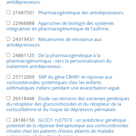
antidépresseurs.
21687501
Pharmacogénétique des antidépresseurs.
22966888
Approches de biologie des systèmes
intégratives en pharmacogénomique de l’asthme.
24319431
Mécanismes de résistance aux
antidépresseurs.
24881125
De la pharmacogénétique à la
pharmacogénomique : vers la personnalisation du
traitement antidépresseur.
25712009
SNP du gène CRHR1 et réponse aux
corticostéroïdes systémiques chez les enfants
asthmatiques indiens pendant une exacerbation aiguë.
26518448
Étude cas-témoins des variantes génétiques
du récepteur des glucocorticoïdes et du récepteur de la
corticolibérine et du risque de dépression périnatale.
28186150
GLCCI1 rs37973 : un prédicteur génétique
potentiel de la réponse thérapeutique aux corticostéroïdes
inhalés chez les patients chinois atteints de maladie