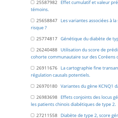
25587982
Effet cumulatif et valeur pr
témoins.
25658847
Les variantes associées à la
risque ?
25774817
Génétique du diabète de type
26240488
Utilisation du score de préd
cohorte communautaire sur des Coréens 
26911676
La cartographie fine transa
régulation causals potentiels.
26970180
Variantes du gène KCNQ1 dan
26983698
Effets conjoints des locus 
les patients chinois diabétiques de type 2.
27211558
Diabète de type 2, score gén