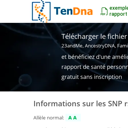
exempl
rapport
Télécharger le fichi
23andMe, AncestryDNA, Fami
et bénéficiez d'une améli
rapport de santé personn
gratuit sans inscription
Informations sur les SNP 
Allèle normal:
AA