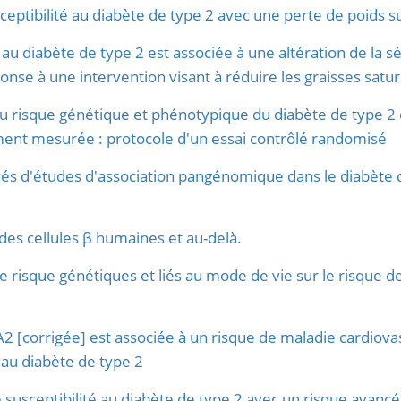
ceptibilité au diabète de type 2 avec une perte de poids s
au diabète de type 2 est associée à une altération de la sé
ponse à une intervention visant à réduire les graisses satu
u risque génétique et phénotypique du diabète de type 2 
ement mesurée : protocole d'un essai contrôlé randomisé
ivés d'études d'association pangénomique dans le diabète 
es cellules β humaines et au-delà.
de risque génétiques et liés au mode de vie sur le risque 
 [corrigée] est associée à un risque de maladie cardiovascu
 au diabète de type 2
 susceptibilité au diabète de type 2 avec un risque avancé