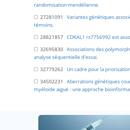
randomisation mendélienne.
27281091
Variantes génétiques associ
témoins.
28821857
CDKAL1 rs7756992 est associ
32695830
Associations des polymorph
analyse séquentielle d'essai.
32779262
Un cadre pour la priorisatio
34502231
Aberrations génétiques cour
myéloïde aiguë : une approche bioinforma