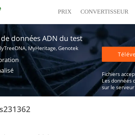
e
PRIX
CONVERTISSEUR
er de données ADN du test
lyTreeDNA, MyHeritage, Genotek
Téléve
oration
alisé
Fichiers accepté
Les données d
sur le serveur
rs231362