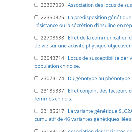
22307069
Association des locus de sus
22350825
La prédisposition génétique 
résistance ou la sécrétion d'insuline en ré
22708638
Effet de la communication d
de vie sur une activité physique objectiv
23043714
Locus de susceptibilité dér
population chinoise.
23073174
Du génotype au phénotype d
23185337
Effet conjoint des facteurs 
femmes chinois.
23185617
La variante génétique SLC2A2
cumulatif de 46 variantes génétiques liées
23193118
Association des variantes de