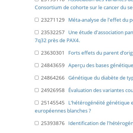
Consortium de cohorte sur le cancer du sei
23271129
Méta-analyse de l'effet du
23532257
Une étude d'association pan
7q32 près de PAX4.
23630301
Forts effets du parent d’ori
24843659
Aperçu des bases génétique
24864266
Génétique du diabète de typ
24926958
Évaluation des variantes cou
25145545
L’hétérogénéité génétique ex
européennes blanches ?
25393876
Identification de l'hétérogén