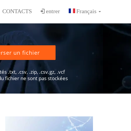
CONTACTS
entrer
rser un fichier
s .txt, .csv, .zip, .csv.gz, .vcf
u fichier ne sont pas stockées