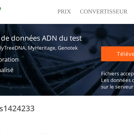
e
PRIX
CONVERTISSEUR
er de données ADN du test
lyTreeDNA, MyHeritage, Genotek
Téléve
oration
alisé
Fichiers accepté
Les données d
sur le serveur
rs1424233