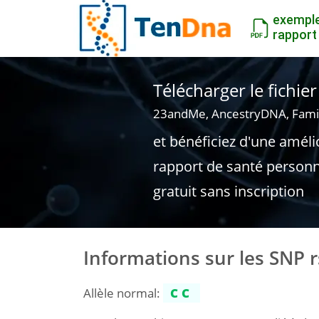
exempl
rapport
Télécharger le fichi
23andMe, AncestryDNA, Fami
et bénéficiez d'une améli
rapport de santé personn
gratuit sans inscription
Informations sur les SNP 
Allèle normal:
CC