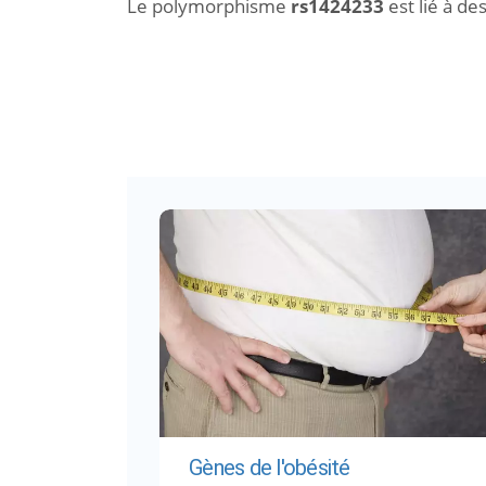
Le polymorphisme
rs1424233
est lié à de
Gènes de l'obésité