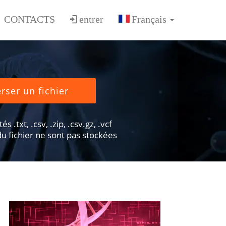
CONTACTS
entrer
rser un fichier
s .txt, .csv, .zip, .csv.gz, .vcf
u fichier ne sont pas stockées