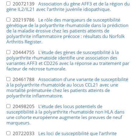
20072139
Association du gène AFF3 et de la région du
gène IL2/IL21 avec l'arthrite juvénile idiopathique.
20219786
Le rôle des marqueurs de susceptibilité
génétique de la polyarthrite rhumatoïde dans la prédiction
de la maladie érosive chez les patients atteints de
polyarthrite inflammatoire précoce : résultats du Norfolk
Arthritis Register.
20444755
L'étude des gènes de susceptibilité à la
polyarthrite rhumatoïde identifie une association des
variantes AFF3 et CD226 avec la réponse au traitement par
facteur de nécrose tumorale.
20461788
Association d'une variante de susceptibilité
à la polyarthrite rhumatoïde au locus CCL21 avec une
mortalité prématurée chez les patients atteints de
polyarthrite inflammatoire.
20498205
L’étude des locus potentiels de
susceptibilité à la polyarthrite rhumatoïde non HLA dans
une cohorte européenne augmente les preuves de neuf
marqueurs.
20722033
Les loci de susceptibilité que l’arthrite