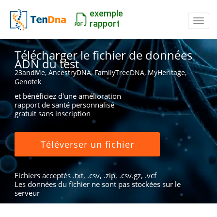
exemple
Inter
rapport
Télécharger le fichier de données
ADN du test
23andMe, AncestryDNA, FamilyTreeDNA, MyHeritage,
Genotek
et bénéficiez d'une amélioration
rapport de santé personnalisé
gratuit sans inscription
Téléverser un fichier
Fichiers acceptés .txt, .csv, .zip, .csv.gz, .vcf
Les données du fichier ne sont pas stockées sur le
serveur