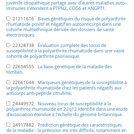
juvénile idiopathique partage avec d’autres maladies auto-
immunes s’étendent à PTPN2, COG6 et ANGPT1.
21211616
Bases génétiques du risque de polyarthrite
rhumatoïde positif et négatif en autoanticorps dans une
cohorte multiethnique dérivée des dossiers de santé
électroniques.
22328738
Évaluation complète des locus de
susceptibilité à la polyarthrite rhumatoïde dans une vaste
cohorte de polyarthrite psoriasique.
22654555
La base génétique de la maladie des
tombes.
22661644
Marqueurs génétiques de la susceptibilité à
la polyarthrite rhumatoïde chez les patients négatifs aux
anticorps anti-peptide citrulliné.
24449572
Nouveau locus de susceptibilité à la
polyarthrite rhumatoïde en 22q12 identifié dans une étude
d'association étendue à l'échelle du génome britannique.
24917882
Prédiction génétique des caractéristiques
de la maladie : la prévision est très difficile, notamment en